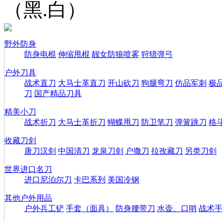
（黑.白）
野外防身
防身电棍
伸缩甩棍
靓女防狼喷雾
狩猎弹弓
户外刀具
战术直刀
大马士革直刀
开山砍刀
狗腿弯刀
仿品军刺
极
刀
国产精品刀具
精美小刀
战术折刀
大马士革折刀
蝴蝶甩刀
防卫笔刀
弹簧跳刀
格
收藏刀剑
唐刀汉剑
中国清刀
龙泉刀剑
户撒刀
拉孜藏刀
另类刀剑
世界进口名刀
进口尼泊尔刀
卡巴系列
美国冷钢
其他户外用品
户外兵工铲
手套（面具）
防身腰带刀
水壶、口哨
战术