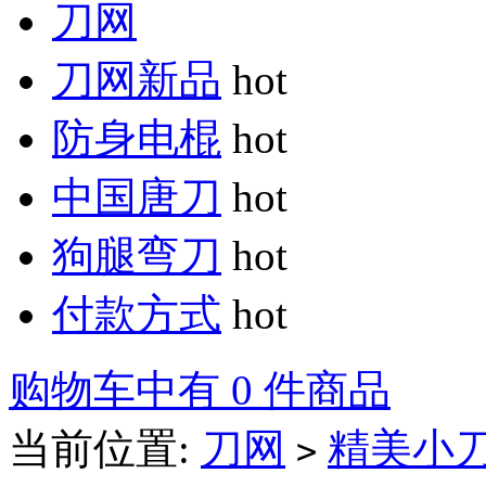
刀网
刀网新品
hot
防身电棍
hot
中国唐刀
hot
狗腿弯刀
hot
付款方式
hot
购物车中有 0 件商品
当前位置:
刀网
精美小
>