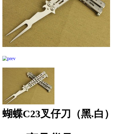
蝴蝶C23叉仔刀（黑.白）