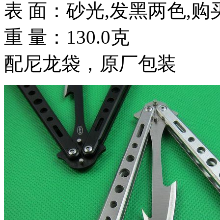
表 面：砂光,发黑两色,购
重 量：130.0克
配尼龙袋，原厂包装