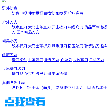
野外防身
防身电棍
伸缩甩棍
靓女防狼喷雾
狩猎弹弓
户外刀具
战术直刀
大马士革直刀
开山砍刀
狗腿弯刀
仿品军刺
极
刀
国产精品刀具
精美小刀
战术折刀
大马士革折刀
蝴蝶甩刀
防卫笔刀
弹簧跳刀
格
收藏刀剑
唐刀汉剑
中国清刀
龙泉刀剑
户撒刀
拉孜藏刀
另类刀剑
世界进口名刀
进口尼泊尔刀
卡巴系列
美国冷钢
其他户外用品
户外兵工铲
手套（面具）
防身腰带刀
水壶、口哨
战术