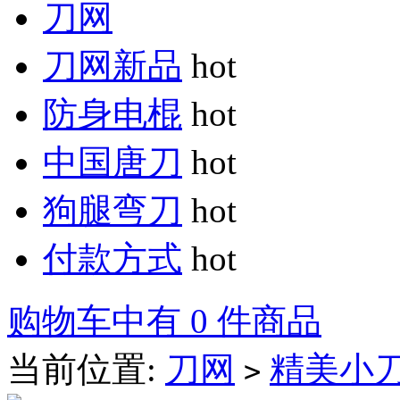
刀网
刀网新品
hot
防身电棍
hot
中国唐刀
hot
狗腿弯刀
hot
付款方式
hot
购物车中有 0 件商品
当前位置:
刀网
精美小
>