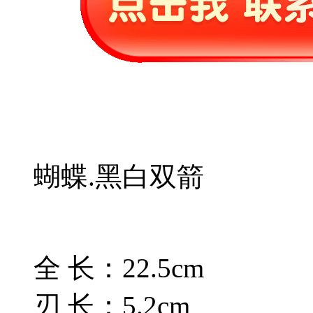
蝴蝶.黑白双箭
全 长：22.5cm
刃 长：5.2cm