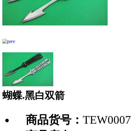
蝴蝶.黑白双箭
商品货号：
TEW0007