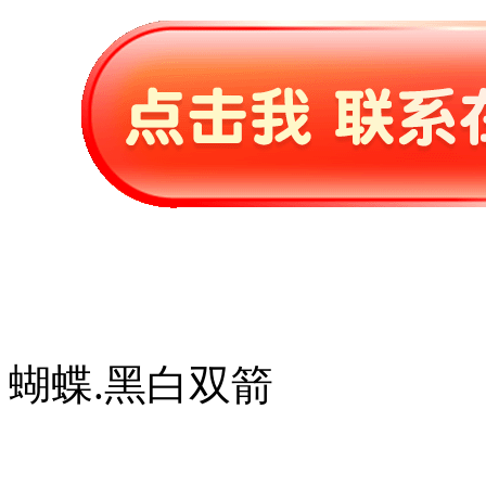
蝴蝶.黑白双箭