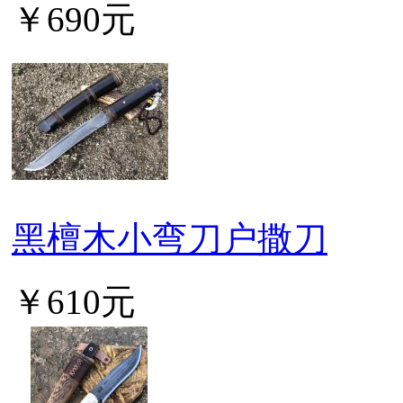
￥690元
黑檀木小弯刀户撒刀
￥610元