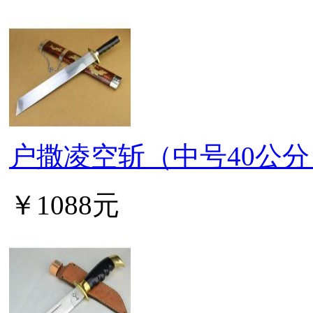
户撒凌空斩（中号40公分
￥1088元