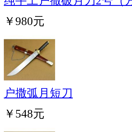
纯手工户撒破月刀2号（
￥980元
户撒弧月短刀
￥548元