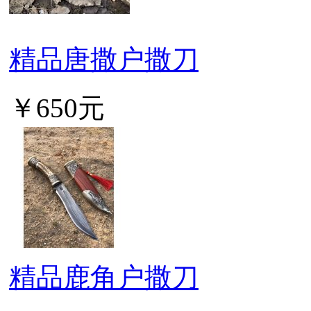
精品唐撒户撒刀
￥650元
精品鹿角户撒刀