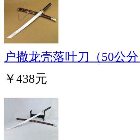
户撒龙壳落叶刀（50公分
￥438元