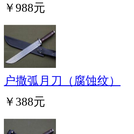
￥988元
户撒弧月刀（腐蚀纹）
￥388元