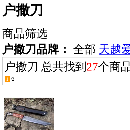
户撒刀
商品筛选
户撒刀品牌：
全部
天越
户撒刀 总共找到
27
个商
1
/
2