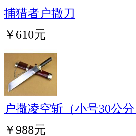
捕猎者户撒刀
￥610元
户撒凌空斩（小号30公分
￥988元