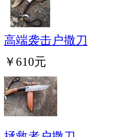
高端袭击户撒刀
￥610元
拯救者户撒刀