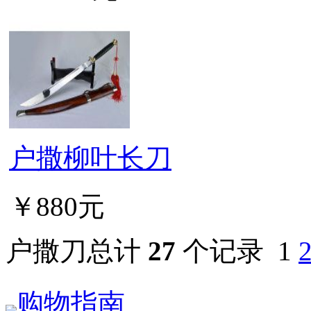
户撒柳叶长刀
￥880元
户撒刀总计
27
个记录
1
购物指南