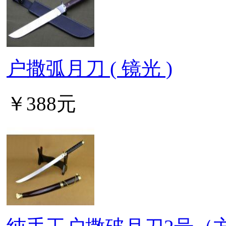
户撒弧月刀 ( 镜光 )
￥388元