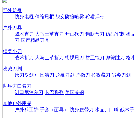
野外防身
防身电棍
伸缩甩棍
靓女防狼喷雾
狩猎弹弓
户外刀具
战术直刀
大马士革直刀
开山砍刀
狗腿弯刀
仿品军刺
极
刀
国产精品刀具
精美小刀
战术折刀
大马士革折刀
蝴蝶甩刀
防卫笔刀
弹簧跳刀
格
收藏刀剑
唐刀汉剑
中国清刀
龙泉刀剑
户撒刀
拉孜藏刀
另类刀剑
世界进口名刀
进口尼泊尔刀
卡巴系列
美国冷钢
其他户外用品
户外兵工铲
手套（面具）
防身腰带刀
水壶、口哨
战术