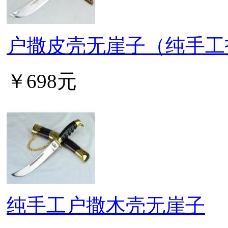
户撒皮壳无崖子（纯手工
￥698元
纯手工户撒木壳无崖子