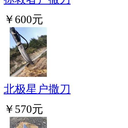
￥600元
北极星户撒刀
￥570元