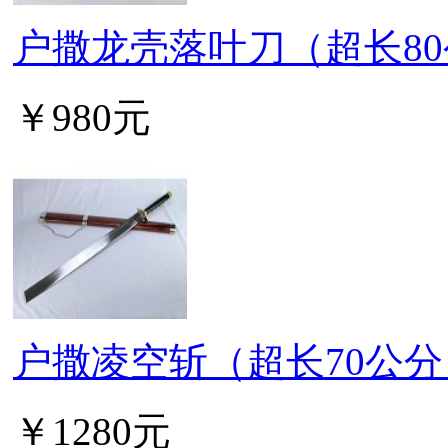
户撒龙壳落叶刀（超长8
￥980元
户撒凌空斩（超长70公分
￥1280元