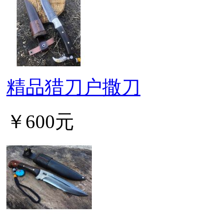
精品猎刀户撒刀
￥600元