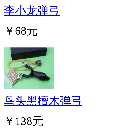
李小龙弹弓
￥68元
鸟头黑檀木弹弓
￥138元