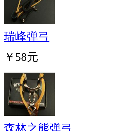
瑞峰弹弓
￥58元
森林之熊弹弓