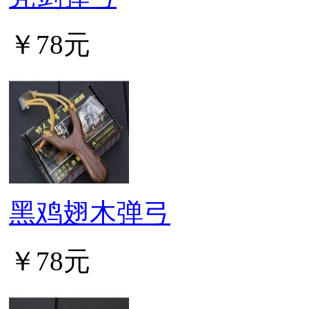
￥78元
黑鸡翅木弹弓
￥78元