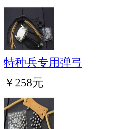
特种兵专用弹弓
￥258元