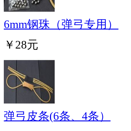
6mm钢珠（弹弓专用）
￥28元
弹弓皮条(6条、4条）