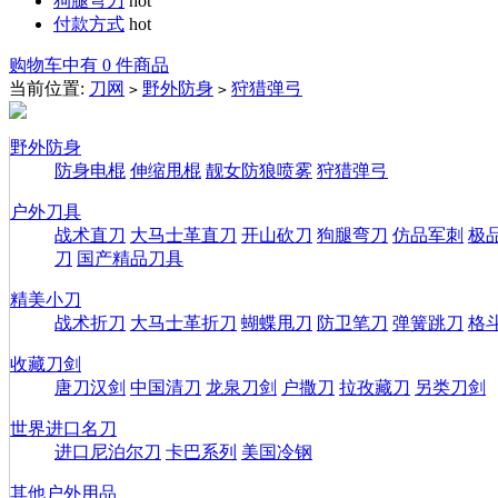
狗腿弯刀
hot
付款方式
hot
购物车中有 0 件商品
当前位置:
刀网
野外防身
狩猎弹弓
>
>
野外防身
防身电棍
伸缩甩棍
靓女防狼喷雾
狩猎弹弓
户外刀具
战术直刀
大马士革直刀
开山砍刀
狗腿弯刀
仿品军刺
极
刀
国产精品刀具
精美小刀
战术折刀
大马士革折刀
蝴蝶甩刀
防卫笔刀
弹簧跳刀
格
收藏刀剑
唐刀汉剑
中国清刀
龙泉刀剑
户撒刀
拉孜藏刀
另类刀剑
世界进口名刀
进口尼泊尔刀
卡巴系列
美国冷钢
其他户外用品