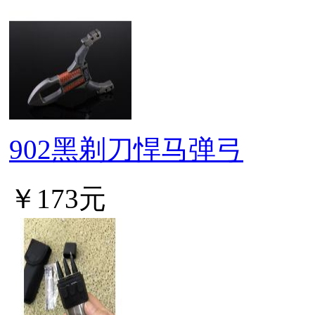
902黑剃刀悍马弹弓
￥173元