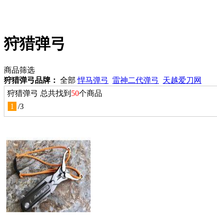
狩猎弹弓
商品筛选
狩猎弹弓品牌：
全部
悍马弹弓
雷神二代弹弓
天越爱刀网
狩猎弹弓 总共找到
50
个商品
1
/
3