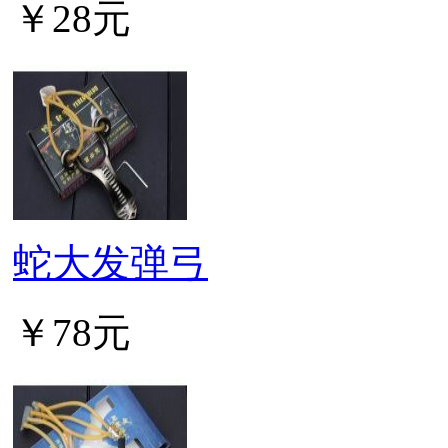
￥28元
蛇大发弹弓
￥78元