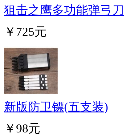
狙击之鹰多功能弹弓刀
￥725元
新版防卫镖(五支装)
￥98元