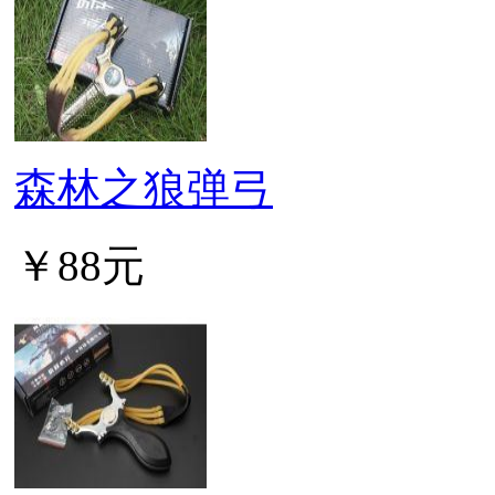
森林之狼弹弓
￥88元