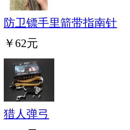
防卫镖手里箭带指南针
￥62元
猎人弹弓