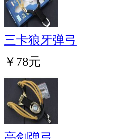
三卡狼牙弹弓
￥78元
亮剑弹弓