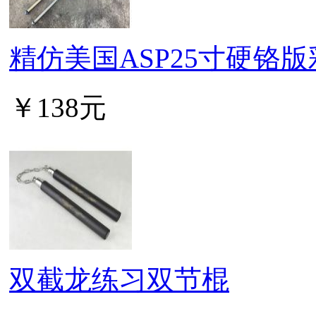
精仿美国ASP25寸硬铬
￥138元
双截龙练习双节棍