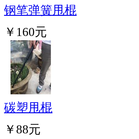
钢笔弹簧甩棍
￥160元
碳塑甩棍
￥88元