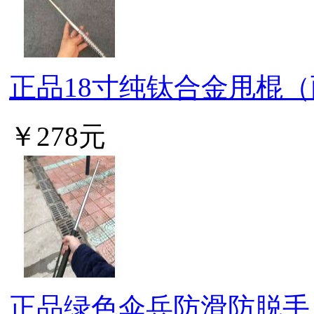
正品18寸纯钛合金甩棍
￥278元
正品绿色伞兵防滑防脱手