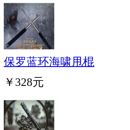
保罗蓝环海啸甩棍
￥328元