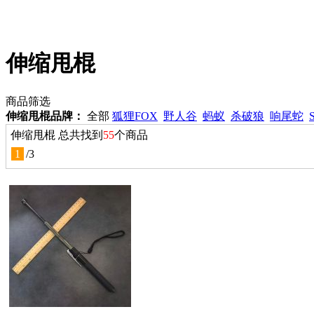
伸缩甩棍
商品筛选
伸缩甩棍品牌：
全部
狐狸FOX
野人谷
蚂蚁
杀破狼
响尾蛇
伸缩甩棍 总共找到
55
个商品
1
/
3