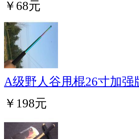
￥68元
A级野人谷甩棍26寸加强
￥198元