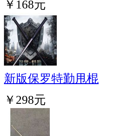
￥168元
新版保罗特勤甩棍
￥298元