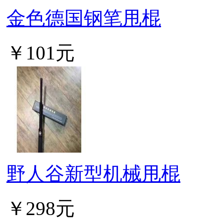
金色德国钢笔甩棍
￥101元
野人谷新型机械甩棍
￥298元