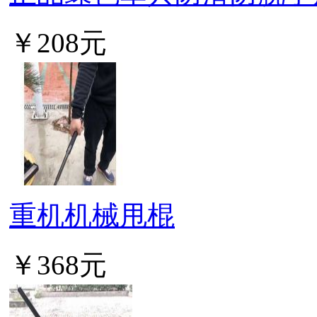
￥208元
重机机械甩棍
￥368元