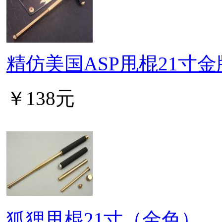
精仿美国ASP甩棍21寸金
￥138元
狐狸甩棍21寸（金色）