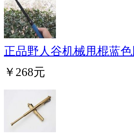
正品野人谷机械甩棍蓝色
￥268元