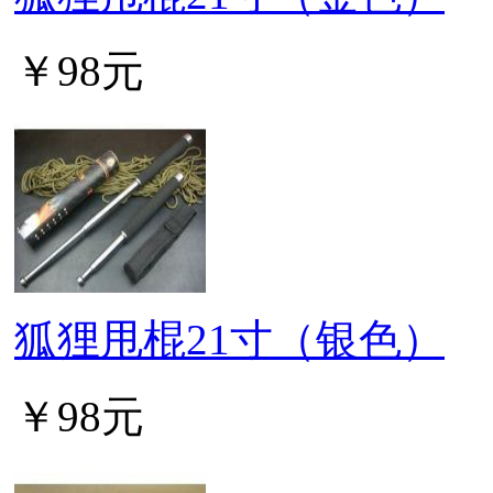
￥98元
狐狸甩棍21寸（银色）
￥98元