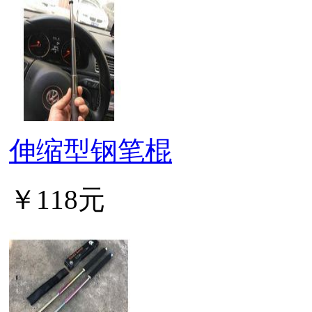
伸缩型钢笔棍
￥118元