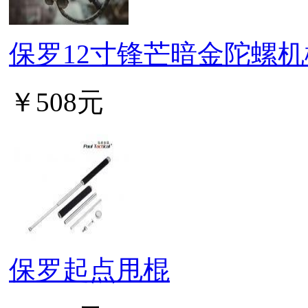
保罗12寸锋芒暗金陀螺
￥508元
保罗起点甩棍