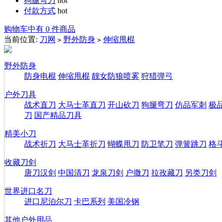
狗腿弯刀
hot
付款方式
hot
购物车中有 0 件商品
当前位置:
刀网
野外防身
伸缩甩棍
>
>
野外防身
防身电棍
伸缩甩棍
靓女防狼喷雾
狩猎弹弓
户外刀具
战术直刀
大马士革直刀
开山砍刀
狗腿弯刀
仿品军刺
极
刀
国产精品刀具
精美小刀
战术折刀
大马士革折刀
蝴蝶甩刀
防卫笔刀
弹簧跳刀
格
收藏刀剑
唐刀汉剑
中国清刀
龙泉刀剑
户撒刀
拉孜藏刀
另类刀剑
世界进口名刀
进口尼泊尔刀
卡巴系列
美国冷钢
其他户外用品