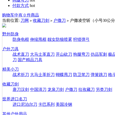
狗腿弯刀
hot
付款方式
hot
购物车中有 0 件商品
当前位置:
刀网
收藏刀剑
户撒刀
户撒凌空斩（小号30公
>
>
>
野外防身
防身电棍
伸缩甩棍
靓女防狼喷雾
狩猎弹弓
户外刀具
战术直刀
大马士革直刀
开山砍刀
狗腿弯刀
仿品军刺
极
刀
国产精品刀具
精美小刀
战术折刀
大马士革折刀
蝴蝶甩刀
防卫笔刀
弹簧跳刀
格
收藏刀剑
唐刀汉剑
中国清刀
龙泉刀剑
户撒刀
拉孜藏刀
另类刀剑
世界进口名刀
进口尼泊尔刀
卡巴系列
美国冷钢
其他户外用品