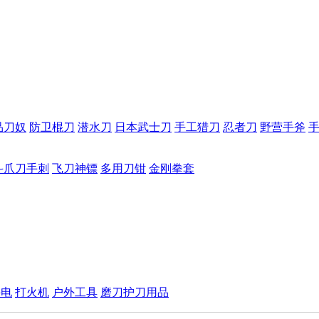
品刀奴
防卫棍刀
潜水刀
日本武士刀
手工猎刀
忍者刀
野营手斧
斗爪刀手刺
飞刀神镖
多用刀钳
金刚拳套
手电
打火机
户外工具
磨刀护刀用品