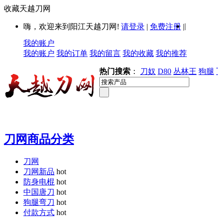
收藏天越刀网
|
嗨，欢迎来到阳江天越刀网!
请登录
|
免费注册
|
我的账户
我的账户
我的订单
我的留言
我的收藏
我的推荐
热门搜索
：
刀奴
D80
丛林王
狗腿
刀网商品分类
刀网
刀网新品
hot
防身电棍
hot
中国唐刀
hot
狗腿弯刀
hot
付款方式
hot