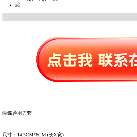
蝴蝶通用刀套
尺寸：14.5CM*6CM (长X宽)