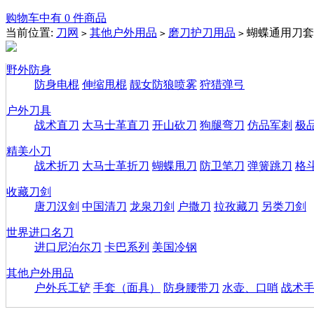
购物车中有 0 件商品
当前位置:
刀网
其他户外用品
磨刀护刀用品
蝴蝶通用刀套
>
>
>
野外防身
防身电棍
伸缩甩棍
靓女防狼喷雾
狩猎弹弓
户外刀具
战术直刀
大马士革直刀
开山砍刀
狗腿弯刀
仿品军刺
极
精美小刀
战术折刀
大马士革折刀
蝴蝶甩刀
防卫笔刀
弹簧跳刀
格
收藏刀剑
唐刀汉剑
中国清刀
龙泉刀剑
户撒刀
拉孜藏刀
另类刀剑
世界进口名刀
进口尼泊尔刀
卡巴系列
美国冷钢
其他户外用品
户外兵工铲
手套（面具）
防身腰带刀
水壶、口哨
战术