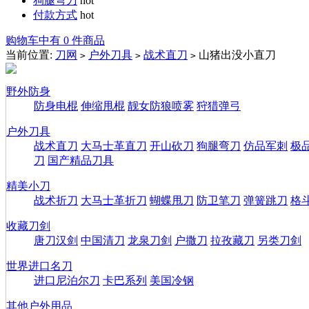
狗腿弯刀
hot
付款方式
hot
购物车中有 0 件商品
当前位置:
刀网
户外刀具
战术直刀
山猪出没小直刀
>
>
>
野外防身
防身电棍
伸缩甩棍
靓女防狼喷雾
狩猎弹弓
户外刀具
战术直刀
大马士革直刀
开山砍刀
狗腿弯刀
仿品军刺
极
刀
国产精品刀具
精美小刀
战术折刀
大马士革折刀
蝴蝶甩刀
防卫笔刀
弹簧跳刀
格
收藏刀剑
唐刀汉剑
中国清刀
龙泉刀剑
户撒刀
拉孜藏刀
另类刀剑
世界进口名刀
进口尼泊尔刀
卡巴系列
美国冷钢
其他户外用品