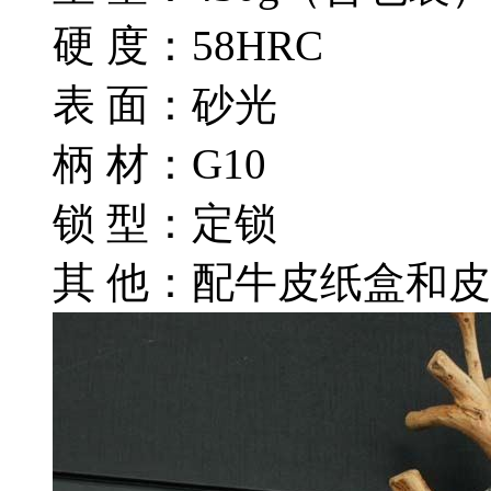
硬 度：58HRC
表 面：砂光
柄 材：G10
锁 型：定锁
其 他：配牛皮纸盒和