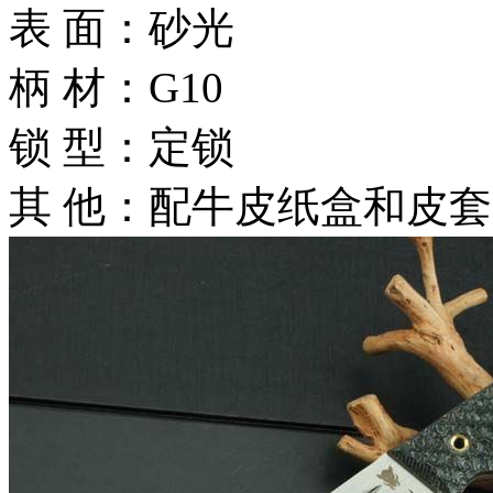
表 面：砂光
柄 材：G10
锁 型：定锁
其 他：配牛皮纸盒和皮套