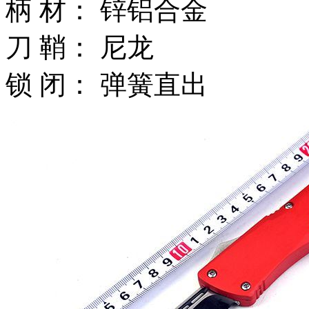
柄 材： 锌铝合金
刀 鞘： 尼龙
锁 闭： 弹簧直出