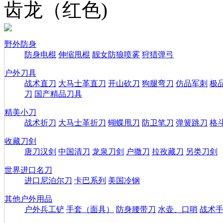
齿龙（红色)
野外防身
防身电棍
伸缩甩棍
靓女防狼喷雾
狩猎弹弓
户外刀具
战术直刀
大马士革直刀
开山砍刀
狗腿弯刀
仿品军刺
极
刀
国产精品刀具
精美小刀
战术折刀
大马士革折刀
蝴蝶甩刀
防卫笔刀
弹簧跳刀
格
收藏刀剑
唐刀汉剑
中国清刀
龙泉刀剑
户撒刀
拉孜藏刀
另类刀剑
世界进口名刀
进口尼泊尔刀
卡巴系列
美国冷钢
其他户外用品
户外兵工铲
手套（面具）
防身腰带刀
水壶、口哨
战术