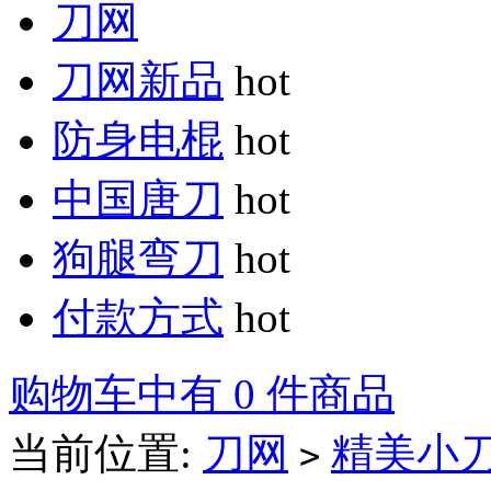
刀网
刀网新品
hot
防身电棍
hot
中国唐刀
hot
狗腿弯刀
hot
付款方式
hot
购物车中有 0 件商品
当前位置:
刀网
精美小
>