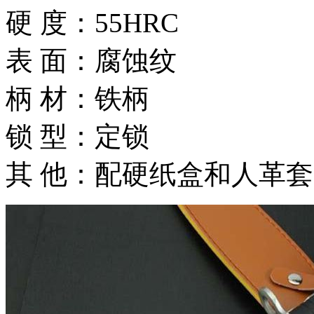
硬 度：55HRC
表 面：腐蚀纹
柄 材：铁柄
锁 型：定锁
其 他：配硬纸盒和人革套