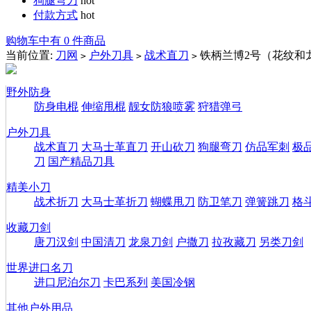
狗腿弯刀
hot
付款方式
hot
购物车中有 0 件商品
当前位置:
刀网
户外刀具
战术直刀
铁柄兰博2号（花纹和
>
>
>
野外防身
防身电棍
伸缩甩棍
靓女防狼喷雾
狩猎弹弓
户外刀具
战术直刀
大马士革直刀
开山砍刀
狗腿弯刀
仿品军刺
极
刀
国产精品刀具
精美小刀
战术折刀
大马士革折刀
蝴蝶甩刀
防卫笔刀
弹簧跳刀
格
收藏刀剑
唐刀汉剑
中国清刀
龙泉刀剑
户撒刀
拉孜藏刀
另类刀剑
世界进口名刀
进口尼泊尔刀
卡巴系列
美国冷钢
其他户外用品