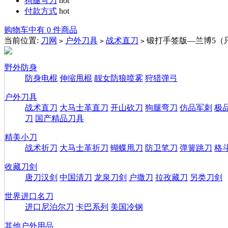
狗腿弯刀
hot
付款方式
hot
购物车中有 0 件商品
当前位置:
刀网
户外刀具
战术直刀
锻打手签版—兰博5（
>
>
>
野外防身
防身电棍
伸缩甩棍
靓女防狼喷雾
狩猎弹弓
户外刀具
战术直刀
大马士革直刀
开山砍刀
狗腿弯刀
仿品军刺
极
刀
国产精品刀具
精美小刀
战术折刀
大马士革折刀
蝴蝶甩刀
防卫笔刀
弹簧跳刀
格
收藏刀剑
唐刀汉剑
中国清刀
龙泉刀剑
户撒刀
拉孜藏刀
另类刀剑
世界进口名刀
进口尼泊尔刀
卡巴系列
美国冷钢
其他户外用品