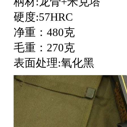
柄材:龙骨+米克塔
硬度:57HRC
净重：480克
毛重：270克
表面处理:氧化黑