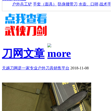
户外兵工铲
手套（面具）
防身腰带刀
水壶、口哨
战术
刀网文章
天越刀网是一家专业户外刀具销售平台
2018-11-08