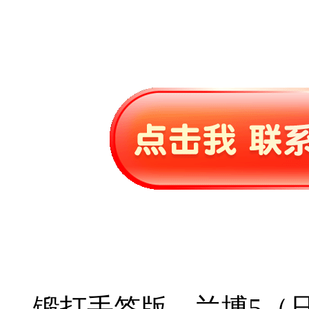
锻打手签版—兰博5（