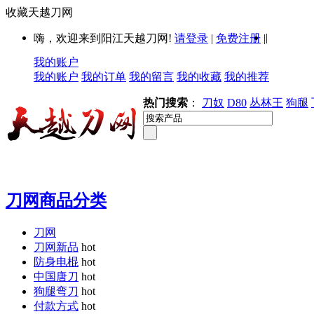
收藏天越刀网
|
嗨，欢迎来到阳江天越刀网!
请登录
|
免费注册
|
我的账户
我的账户
我的订单
我的留言
我的收藏
我的推荐
热门搜索
：
刀奴
D80
丛林王
狗腿
刀网商品分类
刀网
刀网新品
hot
防身电棍
hot
中国唐刀
hot
狗腿弯刀
hot
付款方式
hot