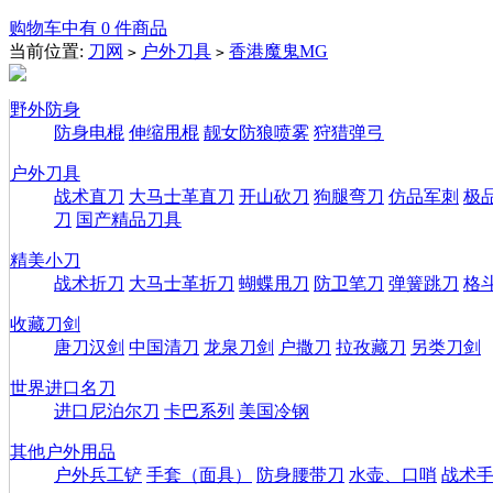
购物车中有 0 件商品
当前位置:
刀网
户外刀具
香港魔鬼MG
>
>
野外防身
防身电棍
伸缩甩棍
靓女防狼喷雾
狩猎弹弓
户外刀具
战术直刀
大马士革直刀
开山砍刀
狗腿弯刀
仿品军刺
极
刀
国产精品刀具
精美小刀
战术折刀
大马士革折刀
蝴蝶甩刀
防卫笔刀
弹簧跳刀
格
收藏刀剑
唐刀汉剑
中国清刀
龙泉刀剑
户撒刀
拉孜藏刀
另类刀剑
世界进口名刀
进口尼泊尔刀
卡巴系列
美国冷钢
其他户外用品
户外兵工铲
手套（面具）
防身腰带刀
水壶、口哨
战术