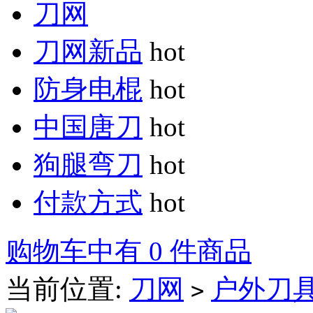
刀网
刀网新品
hot
防身电棍
hot
中国唐刀
hot
狗腿弯刀
hot
付款方式
hot
购物车中有 0 件商品
当前位置:
刀网
户外刀
>