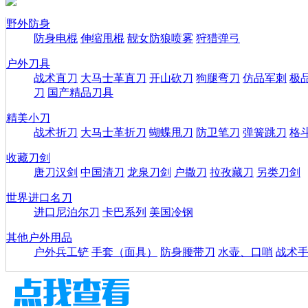
野外防身
防身电棍
伸缩甩棍
靓女防狼喷雾
狩猎弹弓
户外刀具
战术直刀
大马士革直刀
开山砍刀
狗腿弯刀
仿品军刺
极
刀
国产精品刀具
精美小刀
战术折刀
大马士革折刀
蝴蝶甩刀
防卫笔刀
弹簧跳刀
格
收藏刀剑
唐刀汉剑
中国清刀
龙泉刀剑
户撒刀
拉孜藏刀
另类刀剑
世界进口名刀
进口尼泊尔刀
卡巴系列
美国冷钢
其他户外用品
户外兵工铲
手套（面具）
防身腰带刀
水壶、口哨
战术