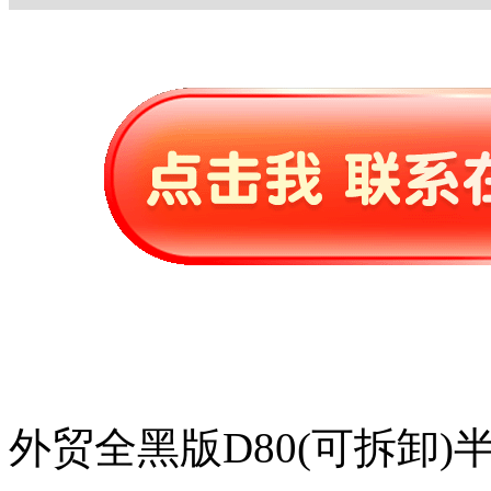
外贸全黑版D80(可拆卸)