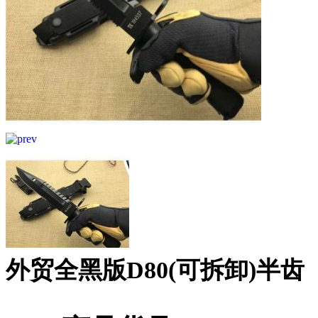
外贸全黑版D80(可拆卸)半齿