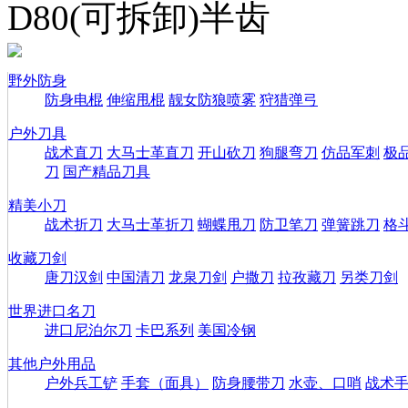
D80(可拆卸)半齿
野外防身
防身电棍
伸缩甩棍
靓女防狼喷雾
狩猎弹弓
户外刀具
战术直刀
大马士革直刀
开山砍刀
狗腿弯刀
仿品军刺
极
刀
国产精品刀具
精美小刀
战术折刀
大马士革折刀
蝴蝶甩刀
防卫笔刀
弹簧跳刀
格
收藏刀剑
唐刀汉剑
中国清刀
龙泉刀剑
户撒刀
拉孜藏刀
另类刀剑
世界进口名刀
进口尼泊尔刀
卡巴系列
美国冷钢
其他户外用品
户外兵工铲
手套（面具）
防身腰带刀
水壶、口哨
战术