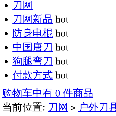
刀网
刀网新品
hot
防身电棍
hot
中国唐刀
hot
狗腿弯刀
hot
付款方式
hot
购物车中有 0 件商品
当前位置:
刀网
户外刀
>