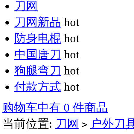
刀网
刀网新品
hot
防身电棍
hot
中国唐刀
hot
狗腿弯刀
hot
付款方式
hot
购物车中有 0 件商品
当前位置:
刀网
户外刀
>