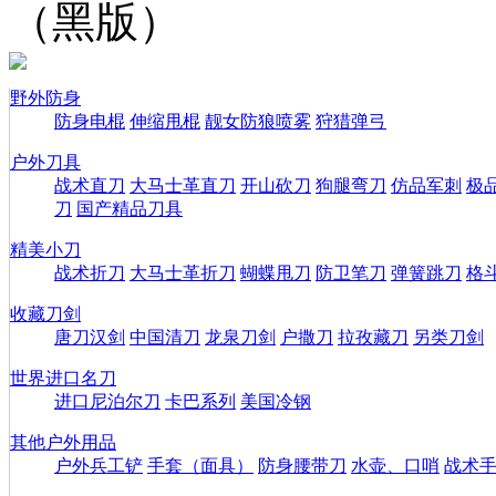
（黑版）
野外防身
防身电棍
伸缩甩棍
靓女防狼喷雾
狩猎弹弓
户外刀具
战术直刀
大马士革直刀
开山砍刀
狗腿弯刀
仿品军刺
极
刀
国产精品刀具
精美小刀
战术折刀
大马士革折刀
蝴蝶甩刀
防卫笔刀
弹簧跳刀
格
收藏刀剑
唐刀汉剑
中国清刀
龙泉刀剑
户撒刀
拉孜藏刀
另类刀剑
世界进口名刀
进口尼泊尔刀
卡巴系列
美国冷钢
其他户外用品
户外兵工铲
手套（面具）
防身腰带刀
水壶、口哨
战术