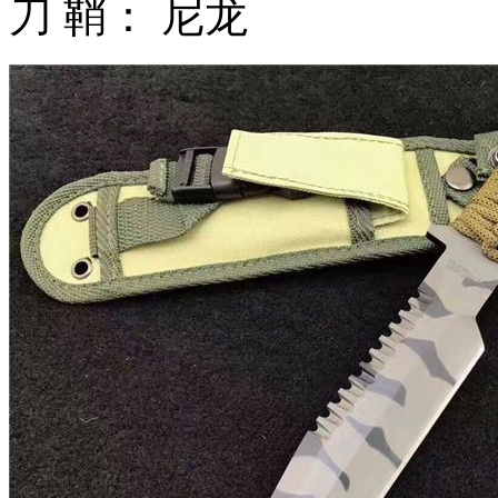
刀 鞘： 尼龙