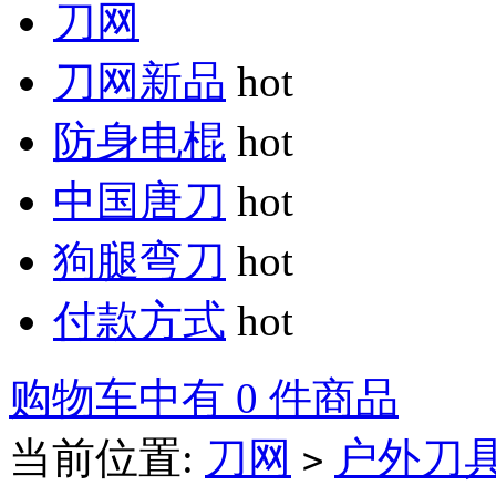
刀网
刀网新品
hot
防身电棍
hot
中国唐刀
hot
狗腿弯刀
hot
付款方式
hot
购物车中有 0 件商品
当前位置:
刀网
户外刀
>