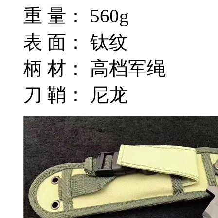
重 量： 560g
表 面： 钛纹
柄 材： 高档军绳
刀 鞘： 尼龙