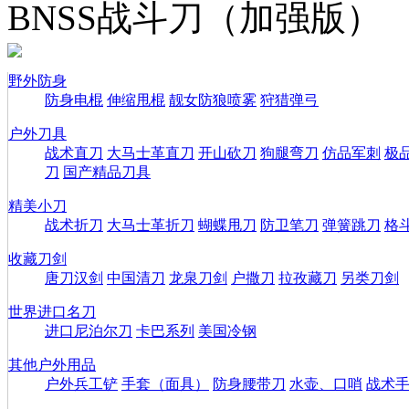
BNSS战斗刀（加强版）
野外防身
防身电棍
伸缩甩棍
靓女防狼喷雾
狩猎弹弓
户外刀具
战术直刀
大马士革直刀
开山砍刀
狗腿弯刀
仿品军刺
极
刀
国产精品刀具
精美小刀
战术折刀
大马士革折刀
蝴蝶甩刀
防卫笔刀
弹簧跳刀
格
收藏刀剑
唐刀汉剑
中国清刀
龙泉刀剑
户撒刀
拉孜藏刀
另类刀剑
世界进口名刀
进口尼泊尔刀
卡巴系列
美国冷钢
其他户外用品
户外兵工铲
手套（面具）
防身腰带刀
水壶、口哨
战术