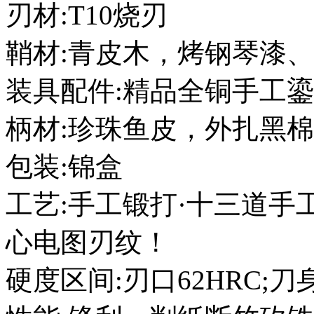
刃材:T10烧刃
鞘材:青皮木，烤钢琴漆
装具配件:精品全铜手工
柄材:珍珠鱼皮，外扎黑
包装:锦盒
工艺:手工锻打·十三道手
心电图刃纹！
硬度区间:刃口62HRC;刀身