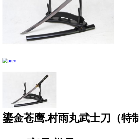
鎏金苍鹰.村雨丸武士刀（特