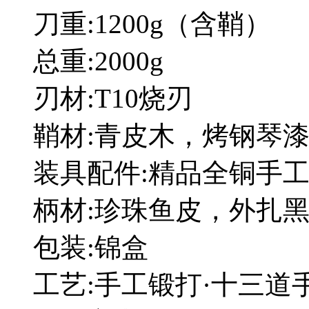
刀重:1200g（含鞘）
总重:2000g
刃材:T10烧刃
鞘材:青皮木，烤钢琴
装具配件:精品全铜手
柄材:珍珠鱼皮，外扎
包装:锦盒
工艺:手工锻打·十三道