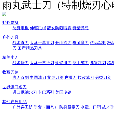
雨丸武士刀（特制烧刃心
野外防身
防身电棍
伸缩甩棍
靓女防狼喷雾
狩猎弹弓
户外刀具
战术直刀
大马士革直刀
开山砍刀
狗腿弯刀
仿品军刺
极
刀
国产精品刀具
精美小刀
战术折刀
大马士革折刀
蝴蝶甩刀
防卫笔刀
弹簧跳刀
格
收藏刀剑
唐刀汉剑
中国清刀
龙泉刀剑
户撒刀
拉孜藏刀
另类刀剑
世界进口名刀
进口尼泊尔刀
卡巴系列
美国冷钢
其他户外用品
户外兵工铲
手套（面具）
防身腰带刀
水壶、口哨
战术