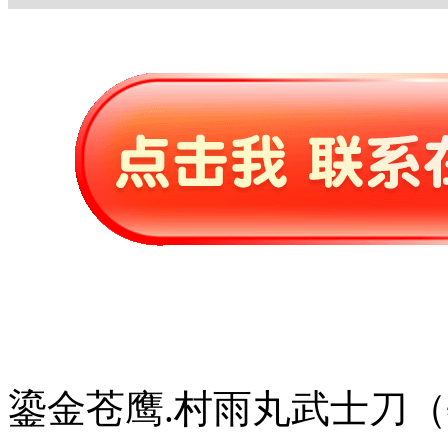
鎏金苍鹰.村雨丸武士刀