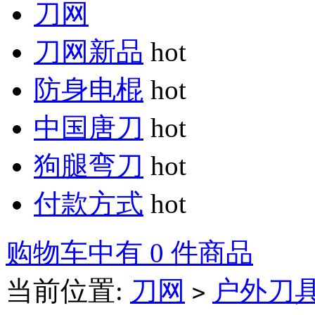
刀网
刀网新品
hot
防身电棍
hot
中国唐刀
hot
狗腿弯刀
hot
付款方式
hot
购物车中有 0 件商品
当前位置:
刀网
户外刀
>