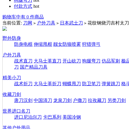
狗腿弯刀
hot
付款方式
hot
购物车中有 0 件商品
当前位置:
刀网
户外刀具
日本武士刀
花纹钢烧刃吉村太刀
>
>
>
野外防身
防身电棍
伸缩甩棍
靓女防狼喷雾
狩猎弹弓
户外刀具
战术直刀
大马士革直刀
开山砍刀
狗腿弯刀
仿品军刺
极
刀
国产精品刀具
精美小刀
战术折刀
大马士革折刀
蝴蝶甩刀
防卫笔刀
弹簧跳刀
格
收藏刀剑
唐刀汉剑
中国清刀
龙泉刀剑
户撒刀
拉孜藏刀
另类刀剑
世界进口名刀
进口尼泊尔刀
卡巴系列
美国冷钢
其他户外用品