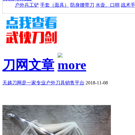
户外兵工铲
手套（面具）
防身腰带刀
水壶、口哨
战术
刀网文章
天越刀网是一家专业户外刀具销售平台
2018-11-08