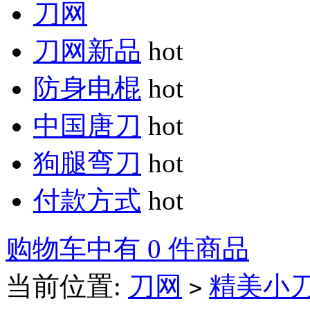
刀网
刀网新品
hot
防身电棍
hot
中国唐刀
hot
狗腿弯刀
hot
付款方式
hot
购物车中有 0 件商品
当前位置:
刀网
精美小
>