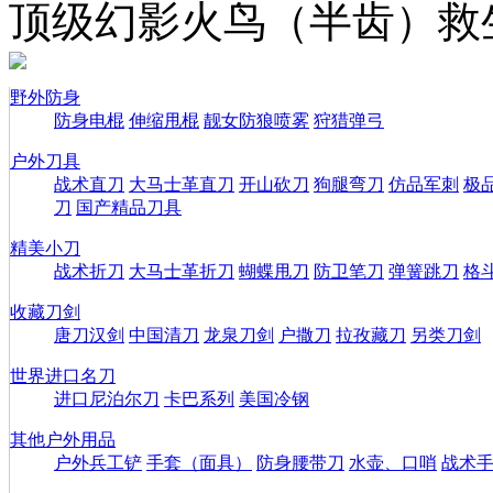
顶级幻影火鸟（半齿）救
野外防身
防身电棍
伸缩甩棍
靓女防狼喷雾
狩猎弹弓
户外刀具
战术直刀
大马士革直刀
开山砍刀
狗腿弯刀
仿品军刺
极
刀
国产精品刀具
精美小刀
战术折刀
大马士革折刀
蝴蝶甩刀
防卫笔刀
弹簧跳刀
格
收藏刀剑
唐刀汉剑
中国清刀
龙泉刀剑
户撒刀
拉孜藏刀
另类刀剑
世界进口名刀
进口尼泊尔刀
卡巴系列
美国冷钢
其他户外用品
户外兵工铲
手套（面具）
防身腰带刀
水壶、口哨
战术