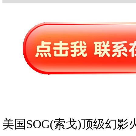
美国SOG(索戈)顶级幻