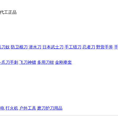
M代工正品
品刀奴
防卫棍刀
潜水刀
日本武士刀
手工猎刀
忍者刀
野营手斧
斗爪刀手刺
飞刀神镖
多用刀钳
金刚拳套
手电
打火机
户外工具
磨刀护刀用品