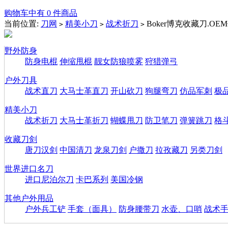
购物车中有 0 件商品
当前位置:
刀网
精美小刀
战术折刀
Boker博克收藏刀.OE
>
>
>
野外防身
防身电棍
伸缩甩棍
靓女防狼喷雾
狩猎弹弓
户外刀具
战术直刀
大马士革直刀
开山砍刀
狗腿弯刀
仿品军刺
极
精美小刀
战术折刀
大马士革折刀
蝴蝶甩刀
防卫笔刀
弹簧跳刀
格
收藏刀剑
唐刀汉剑
中国清刀
龙泉刀剑
户撒刀
拉孜藏刀
另类刀剑
世界进口名刀
进口尼泊尔刀
卡巴系列
美国冷钢
其他户外用品
户外兵工铲
手套（面具）
防身腰带刀
水壶、口哨
战术