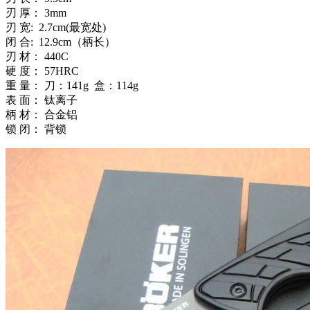
刃 厚： 3mm
刃 宽: 2.7cm(最宽处)
闭 合: 12.9cm（柄长）
刃 材： 440C
硬 度： 57HRC
重 量： 刀：141g 盒：114g
表 面： 钛离子
柄 材： 合金铝
锁 闭： 背锁