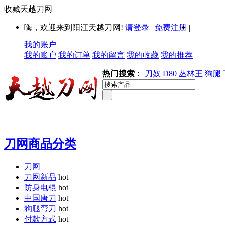
收藏天越刀网
|
嗨，欢迎来到阳江天越刀网!
请登录
|
免费注册
|
我的账户
我的账户
我的订单
我的留言
我的收藏
我的推荐
热门搜索
：
刀奴
D80
丛林王
狗腿
刀网商品分类
刀网
刀网新品
hot
防身电棍
hot
中国唐刀
hot
狗腿弯刀
hot
付款方式
hot