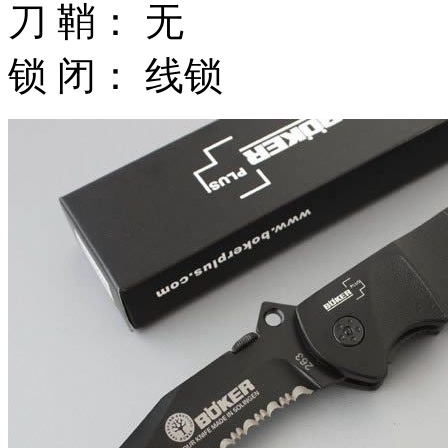
刀 鞘： 无
锁 闭： 线锁