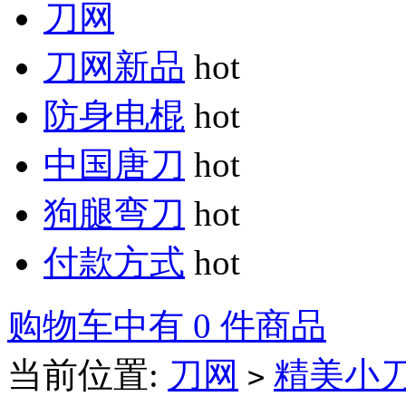
刀网
刀网新品
hot
防身电棍
hot
中国唐刀
hot
狗腿弯刀
hot
付款方式
hot
购物车中有 0 件商品
当前位置:
刀网
精美小
>