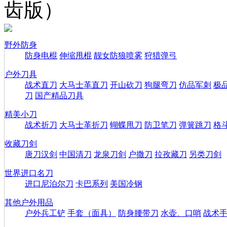
齿版）
野外防身
防身电棍
伸缩甩棍
靓女防狼喷雾
狩猎弹弓
户外刀具
战术直刀
大马士革直刀
开山砍刀
狗腿弯刀
仿品军刺
极
刀
国产精品刀具
精美小刀
战术折刀
大马士革折刀
蝴蝶甩刀
防卫笔刀
弹簧跳刀
格
收藏刀剑
唐刀汉剑
中国清刀
龙泉刀剑
户撒刀
拉孜藏刀
另类刀剑
世界进口名刀
进口尼泊尔刀
卡巴系列
美国冷钢
其他户外用品
户外兵工铲
手套（面具）
防身腰带刀
水壶、口哨
战术