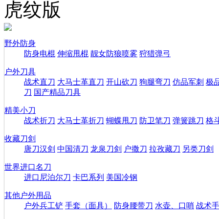
虎纹版
野外防身
防身电棍
伸缩甩棍
靓女防狼喷雾
狩猎弹弓
户外刀具
战术直刀
大马士革直刀
开山砍刀
狗腿弯刀
仿品军刺
极
刀
国产精品刀具
精美小刀
战术折刀
大马士革折刀
蝴蝶甩刀
防卫笔刀
弹簧跳刀
格
收藏刀剑
唐刀汉剑
中国清刀
龙泉刀剑
户撒刀
拉孜藏刀
另类刀剑
世界进口名刀
进口尼泊尔刀
卡巴系列
美国冷钢
其他户外用品
户外兵工铲
手套（面具）
防身腰带刀
水壶、口哨
战术