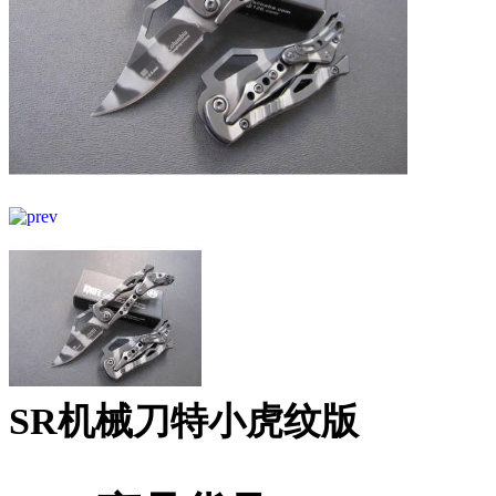
SR机械刀特小虎纹版