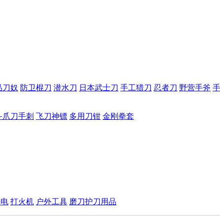
品刀奴
防卫棍刀
潜水刀
日本武士刀
手工猎刀
忍者刀
野营手斧
斗爪刀手刺
飞刀神镖
多用刀钳
金刚拳套
手电
打火机
户外工具
磨刀护刀用品