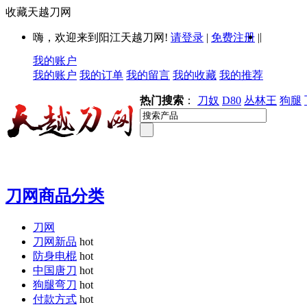
收藏天越刀网
|
嗨，欢迎来到阳江天越刀网!
请登录
|
免费注册
|
我的账户
我的账户
我的订单
我的留言
我的收藏
我的推荐
热门搜索
：
刀奴
D80
丛林王
狗腿
刀网商品分类
刀网
刀网新品
hot
防身电棍
hot
中国唐刀
hot
狗腿弯刀
hot
付款方式
hot