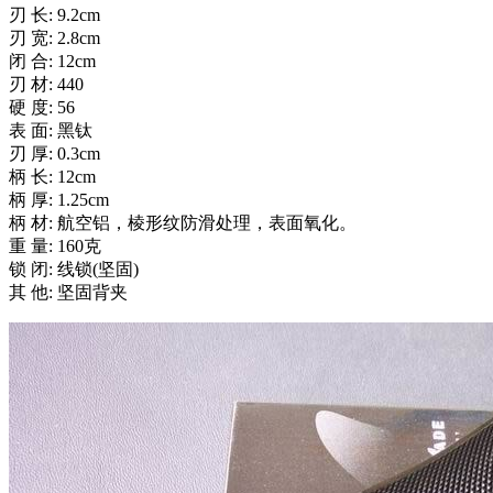
刃 长: 9.2cm
刃 宽: 2.8cm
闭 合: 12cm
刃 材: 440
硬 度: 56
表 面: 黑钛
刃 厚: 0.3cm
柄 长: 12cm
柄 厚: 1.25cm
柄 材: 航空铝，棱形纹防滑处理，表面氧化。
重 量: 160克
锁 闭: 线锁(坚固)
其 他: 坚固背夹