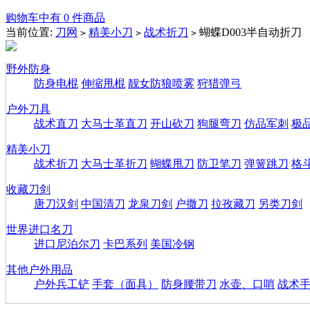
购物车中有 0 件商品
当前位置:
刀网
精美小刀
战术折刀
蝴蝶D003半自动折刀
>
>
>
野外防身
防身电棍
伸缩甩棍
靓女防狼喷雾
狩猎弹弓
户外刀具
战术直刀
大马士革直刀
开山砍刀
狗腿弯刀
仿品军刺
极
精美小刀
战术折刀
大马士革折刀
蝴蝶甩刀
防卫笔刀
弹簧跳刀
格
收藏刀剑
唐刀汉剑
中国清刀
龙泉刀剑
户撒刀
拉孜藏刀
另类刀剑
世界进口名刀
进口尼泊尔刀
卡巴系列
美国冷钢
其他户外用品
户外兵工铲
手套（面具）
防身腰带刀
水壶、口哨
战术