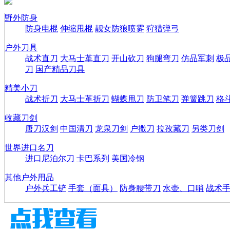
野外防身
防身电棍
伸缩甩棍
靓女防狼喷雾
狩猎弹弓
户外刀具
战术直刀
大马士革直刀
开山砍刀
狗腿弯刀
仿品军刺
极
刀
国产精品刀具
精美小刀
战术折刀
大马士革折刀
蝴蝶甩刀
防卫笔刀
弹簧跳刀
格
收藏刀剑
唐刀汉剑
中国清刀
龙泉刀剑
户撒刀
拉孜藏刀
另类刀剑
世界进口名刀
进口尼泊尔刀
卡巴系列
美国冷钢
其他户外用品
户外兵工铲
手套（面具）
防身腰带刀
水壶、口哨
战术