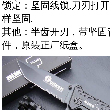
锁定：坚固线锁,刀刃打
样坚固.
其他：半齿开刃，带坚固
件，原装正厂纸盒。