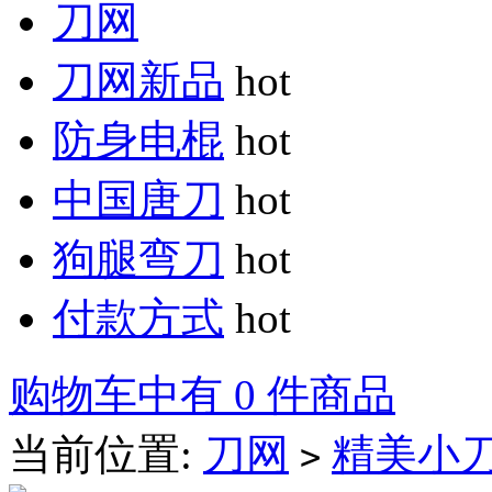
刀网
刀网新品
hot
防身电棍
hot
中国唐刀
hot
狗腿弯刀
hot
付款方式
hot
购物车中有 0 件商品
当前位置:
刀网
精美小
>