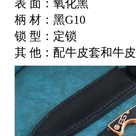
表 面：氧化黑
柄 材：黑G10
锁 型：定锁
其 他：配牛皮套和牛