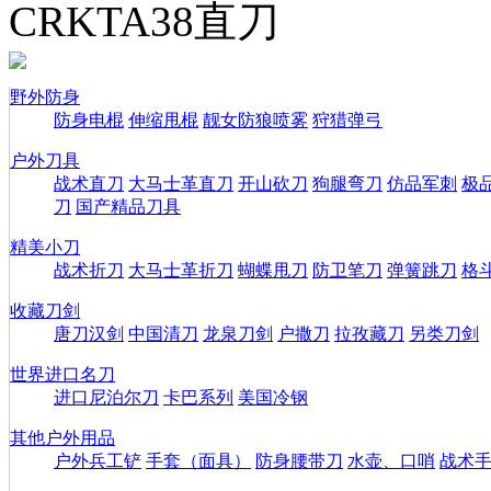
CRKTA38直刀
野外防身
防身电棍
伸缩甩棍
靓女防狼喷雾
狩猎弹弓
户外刀具
战术直刀
大马士革直刀
开山砍刀
狗腿弯刀
仿品军刺
极
刀
国产精品刀具
精美小刀
战术折刀
大马士革折刀
蝴蝶甩刀
防卫笔刀
弹簧跳刀
格
收藏刀剑
唐刀汉剑
中国清刀
龙泉刀剑
户撒刀
拉孜藏刀
另类刀剑
世界进口名刀
进口尼泊尔刀
卡巴系列
美国冷钢
其他户外用品
户外兵工铲
手套（面具）
防身腰带刀
水壶、口哨
战术