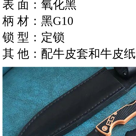
表 面：氧化黑
柄 材：黑G10
锁 型：定锁
其 他：配牛皮套和牛皮