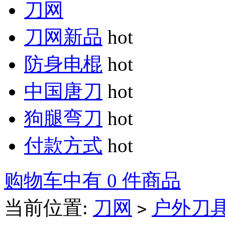
刀网
刀网新品
hot
防身电棍
hot
中国唐刀
hot
狗腿弯刀
hot
付款方式
hot
购物车中有 0 件商品
当前位置:
刀网
户外刀
>