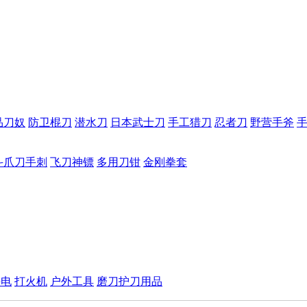
品刀奴
防卫棍刀
潜水刀
日本武士刀
手工猎刀
忍者刀
野营手斧
斗爪刀手刺
飞刀神镖
多用刀钳
金刚拳套
手电
打火机
户外工具
磨刀护刀用品