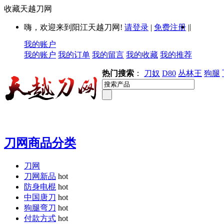
收藏天越刀网
|
嗨，欢迎来到阳江天越刀网!
请登录
|
免费注册
|
我的账户
我的账户
我的订单
我的留言
我的收藏
我的推荐
热门搜索
：
刀奴
D80
丛林王
狗腿
刀网商品分类
刀网
刀网新品
hot
防身电棍
hot
中国唐刀
hot
狗腿弯刀
hot
付款方式
hot