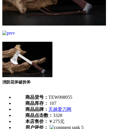
消防花斧破拆斧
商品货号：
TEW008055
商品库存：
107
商品品牌：
天越爱刀网
商品点击数：
3328
本店售价：
￥275元
用户评价：