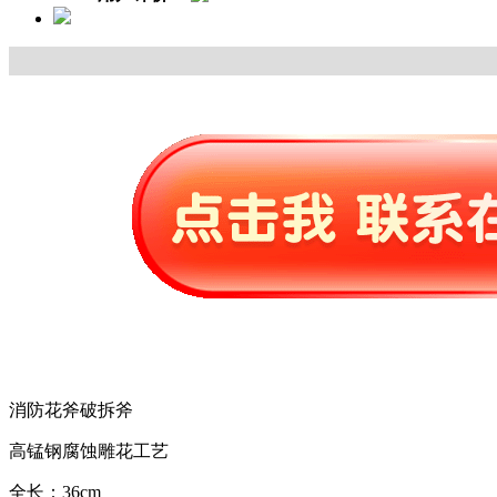
消防花斧破拆斧
高锰钢腐蚀雕花工艺
全长：36cm