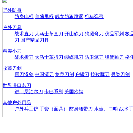
野外防身
防身电棍
伸缩甩棍
靓女防狼喷雾
狩猎弹弓
户外刀具
战术直刀
大马士革直刀
开山砍刀
狗腿弯刀
仿品军刺
极
刀
国产精品刀具
精美小刀
战术折刀
大马士革折刀
蝴蝶甩刀
防卫笔刀
弹簧跳刀
格
收藏刀剑
唐刀汉剑
中国清刀
龙泉刀剑
户撒刀
拉孜藏刀
另类刀剑
世界进口名刀
进口尼泊尔刀
卡巴系列
美国冷钢
其他户外用品
户外兵工铲
手套（面具）
防身腰带刀
水壶、口哨
战术