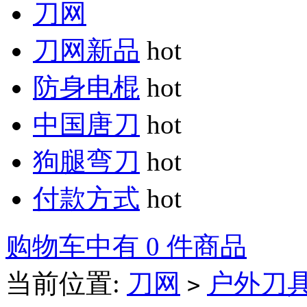
刀网
刀网新品
hot
防身电棍
hot
中国唐刀
hot
狗腿弯刀
hot
付款方式
hot
购物车中有 0 件商品
当前位置:
刀网
户外刀
>