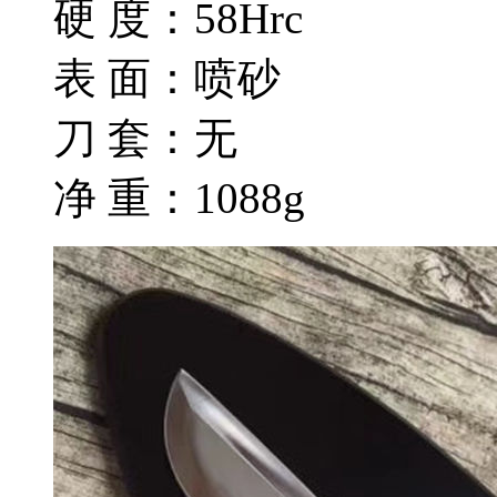
硬 度：58Hrc
表 面：喷砂
刀 套：无
净 重：1088g