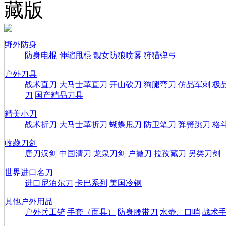
藏版
野外防身
防身电棍
伸缩甩棍
靓女防狼喷雾
狩猎弹弓
户外刀具
战术直刀
大马士革直刀
开山砍刀
狗腿弯刀
仿品军刺
极
刀
国产精品刀具
精美小刀
战术折刀
大马士革折刀
蝴蝶甩刀
防卫笔刀
弹簧跳刀
格
收藏刀剑
唐刀汉剑
中国清刀
龙泉刀剑
户撒刀
拉孜藏刀
另类刀剑
世界进口名刀
进口尼泊尔刀
卡巴系列
美国冷钢
其他户外用品
户外兵工铲
手套（面具）
防身腰带刀
水壶、口哨
战术