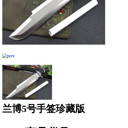
兰博5号手签珍藏版