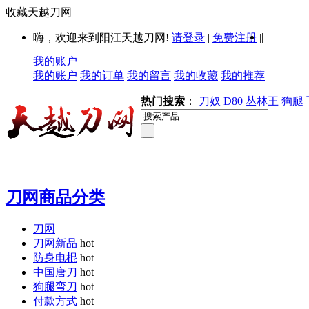
收藏天越刀网
|
嗨，欢迎来到阳江天越刀网!
请登录
|
免费注册
|
我的账户
我的账户
我的订单
我的留言
我的收藏
我的推荐
热门搜索
：
刀奴
D80
丛林王
狗腿
刀网商品分类
刀网
刀网新品
hot
防身电棍
hot
中国唐刀
hot
狗腿弯刀
hot
付款方式
hot