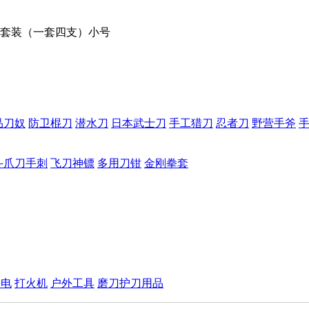
套装（一套四支）小号
品刀奴
防卫棍刀
潜水刀
日本武士刀
手工猎刀
忍者刀
野营手斧
斗爪刀手刺
飞刀神镖
多用刀钳
金刚拳套
手电
打火机
户外工具
磨刀护刀用品