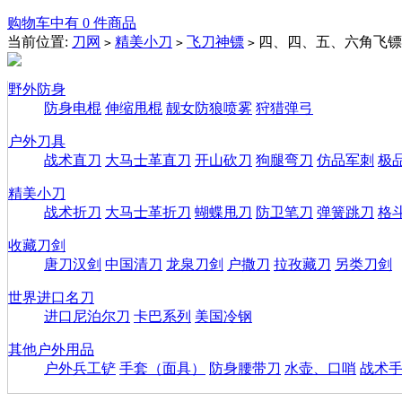
购物车中有 0 件商品
当前位置:
刀网
精美小刀
飞刀神镖
四、四、五、六角飞镖
>
>
>
野外防身
防身电棍
伸缩甩棍
靓女防狼喷雾
狩猎弹弓
户外刀具
战术直刀
大马士革直刀
开山砍刀
狗腿弯刀
仿品军刺
极
精美小刀
战术折刀
大马士革折刀
蝴蝶甩刀
防卫笔刀
弹簧跳刀
格
收藏刀剑
唐刀汉剑
中国清刀
龙泉刀剑
户撒刀
拉孜藏刀
另类刀剑
世界进口名刀
进口尼泊尔刀
卡巴系列
美国冷钢
其他户外用品
户外兵工铲
手套（面具）
防身腰带刀
水壶、口哨
战术