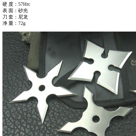
硬 度：57Hrc
表 面：砂光
刀 套：尼龙
净 重：72g