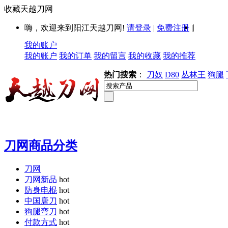
收藏天越刀网
|
嗨，欢迎来到阳江天越刀网!
请登录
|
免费注册
|
我的账户
我的账户
我的订单
我的留言
我的收藏
我的推荐
热门搜索
：
刀奴
D80
丛林王
狗腿
刀网商品分类
刀网
刀网新品
hot
防身电棍
hot
中国唐刀
hot
狗腿弯刀
hot
付款方式
hot