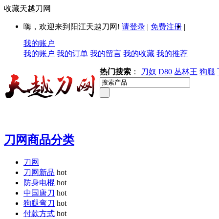
收藏天越刀网
|
嗨，欢迎来到阳江天越刀网!
请登录
|
免费注册
|
我的账户
我的账户
我的订单
我的留言
我的收藏
我的推荐
热门搜索
：
刀奴
D80
丛林王
狗腿
刀网商品分类
刀网
刀网新品
hot
防身电棍
hot
中国唐刀
hot
狗腿弯刀
hot
付款方式
hot