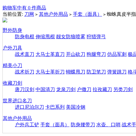
购物车中有 0 件商品
当前位置:
刀网
其他户外用品
手套（面具）
蜘蛛真皮半指
>
>
>
野外防身
防身电棍
伸缩甩棍
靓女防狼喷雾
狩猎弹弓
户外刀具
战术直刀
大马士革直刀
开山砍刀
狗腿弯刀
仿品军刺
极
精美小刀
战术折刀
大马士革折刀
蝴蝶甩刀
防卫笔刀
弹簧跳刀
格
收藏刀剑
唐刀汉剑
中国清刀
龙泉刀剑
户撒刀
拉孜藏刀
另类刀剑
世界进口名刀
进口尼泊尔刀
卡巴系列
美国冷钢
其他户外用品
户外兵工铲
手套（面具）
防身腰带刀
水壶、口哨
战术