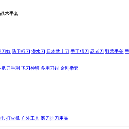
战术手套
品刀奴
防卫棍刀
潜水刀
日本武士刀
手工猎刀
忍者刀
野营手斧
斗爪刀手刺
飞刀神镖
多用刀钳
金刚拳套
手电
打火机
户外工具
磨刀护刀用品