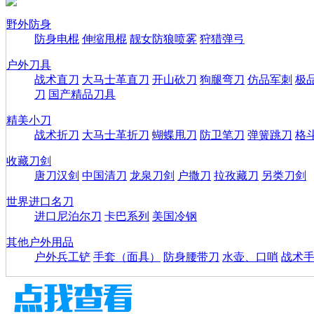
野外防身
防身电棍
伸缩甩棍
靓女防狼喷雾
狩猎弹弓
户外刀具
战术直刀
大马士革直刀
开山砍刀
狗腿弯刀
仿品军刺
极
刀
国产精品刀具
精美小刀
战术折刀
大马士革折刀
蝴蝶甩刀
防卫笔刀
弹簧跳刀
格
收藏刀剑
唐刀汉剑
中国清刀
龙泉刀剑
户撒刀
拉孜藏刀
另类刀剑
世界进口名刀
进口尼泊尔刀
卡巴系列
美国冷钢
其他户外用品
户外兵工铲
手套（面具）
防身腰带刀
水壶、口哨
战术