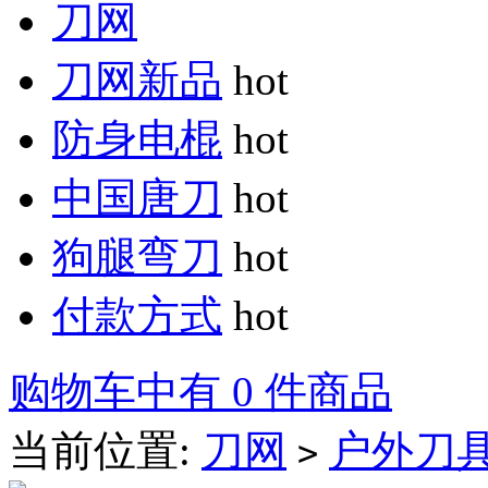
刀网
刀网新品
hot
防身电棍
hot
中国唐刀
hot
狗腿弯刀
hot
付款方式
hot
购物车中有 0 件商品
当前位置:
刀网
户外刀
>