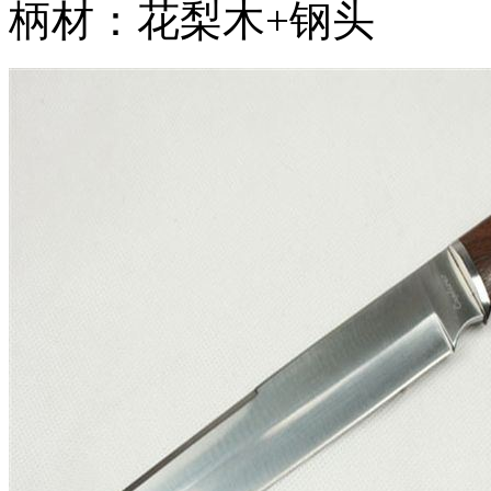
柄材：花梨木+钢头