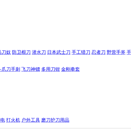
品刀奴
防卫棍刀
潜水刀
日本武士刀
手工猎刀
忍者刀
野营手斧
斗爪刀手刺
飞刀神镖
多用刀钳
金刚拳套
手电
打火机
户外工具
磨刀护刀用品