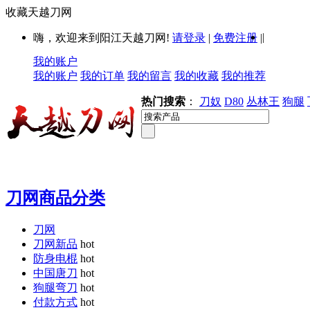
收藏天越刀网
|
嗨，欢迎来到阳江天越刀网!
请登录
|
免费注册
|
我的账户
我的账户
我的订单
我的留言
我的收藏
我的推荐
热门搜索
：
刀奴
D80
丛林王
狗腿
刀网商品分类
刀网
刀网新品
hot
防身电棍
hot
中国唐刀
hot
狗腿弯刀
hot
付款方式
hot