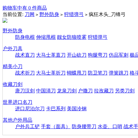
购物车中有 0 件商品
当前位置:
刀网
野外防身
狩猎弹弓
疯狂木头_刀锋弓
>
>
>
野外防身
防身电棍
伸缩甩棍
靓女防狼喷雾
狩猎弹弓
户外刀具
战术直刀
大马士革直刀
开山砍刀
狗腿弯刀
仿品军刺
极
精美小刀
战术折刀
大马士革折刀
蝴蝶甩刀
防卫笔刀
弹簧跳刀
格
收藏刀剑
唐刀汉剑
中国清刀
龙泉刀剑
户撒刀
拉孜藏刀
另类刀剑
世界进口名刀
进口尼泊尔刀
卡巴系列
美国冷钢
其他户外用品
户外兵工铲
手套（面具）
防身腰带刀
水壶、口哨
战术