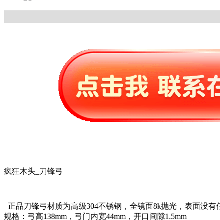
疯狂木头_刀锋弓
正品刀锋弓材质为高级304不锈钢，全镜面8k抛光，表面没有任
规格：弓高138mm，弓门内宽44mm，开口间隙1.5mm