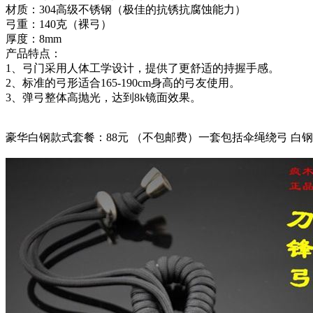
材质：304高级不锈钢（极佳的抗锈抗腐蚀能力）
弓重：140克（裸弓）
厚度：8mm
产品特点：
1、弓门采用人体工学设计，提供了更舒适的持握手感。
2、标准的弓形适合165-190cm身高的弓友使用。
3、弹弓整体高抛光，达到8k镜面效果。
豪华白钢款式套餐：88元 （不包邮费）一套包括伞绳绕弓 白钢