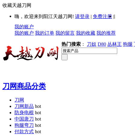
收藏天越刀网
|
嗨，欢迎来到阳江天越刀网!
请登录
|
免费注册
|
我的账户
我的账户
我的订单
我的留言
我的收藏
我的推荐
热门搜索
：
刀奴
D80
丛林王
狗腿
刀网商品分类
刀网
刀网新品
hot
防身电棍
hot
中国唐刀
hot
狗腿弯刀
hot
付款方式
hot