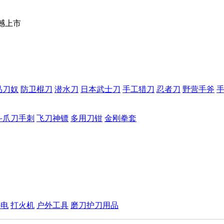
撼上市
品刀奴
防卫棍刀
潜水刀
日本武士刀
手工猎刀
忍者刀
野营手斧
斗爪刀手刺
飞刀神镖
多用刀钳
金刚拳套
手电
打火机
户外工具
磨刀护刀用品