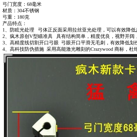
弓门宽度：68毫米
材质：304不锈钢
弓重：180克
产品特点：
1、防眩光处理 弓体正反面采用拉丝亚光处理，可以有效降低
2、疯木原创V型瞄准具 具有结构简单，精度优良，视野开阔
3、高精度线切割开口弓眼 弓眼开口平滑无毛刺，有效降低划
4、高科技防伪措施 采用高能激光雕刻的Crazywood 商标，