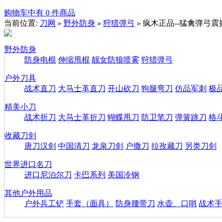
购物车中有 0 件商品
当前位置:
刀网
野外防身
狩猎弹弓
疯木正品--猛禽弹弓震
>
>
>
野外防身
防身电棍
伸缩甩棍
靓女防狼喷雾
狩猎弹弓
户外刀具
战术直刀
大马士革直刀
开山砍刀
狗腿弯刀
仿品军刺
极
精美小刀
战术折刀
大马士革折刀
蝴蝶甩刀
防卫笔刀
弹簧跳刀
格
收藏刀剑
唐刀汉剑
中国清刀
龙泉刀剑
户撒刀
拉孜藏刀
另类刀剑
世界进口名刀
进口尼泊尔刀
卡巴系列
美国冷钢
其他户外用品
户外兵工铲
手套（面具）
防身腰带刀
水壶、口哨
战术