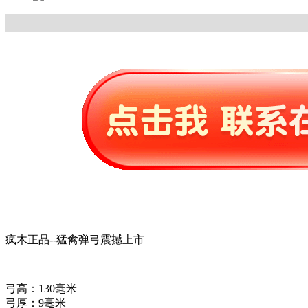
疯木正品--猛禽弹弓震撼上市
弓高：130毫米
弓厚：9毫米