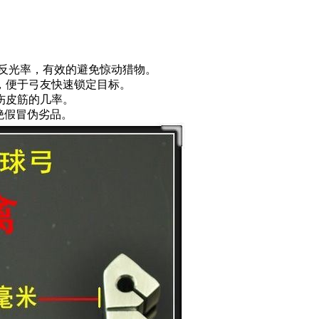
反光率，有效的避免惊动猎物。
，便于弓友快速锁定目标。
伤皮筋的几率。
杜绝假冒伪劣品。