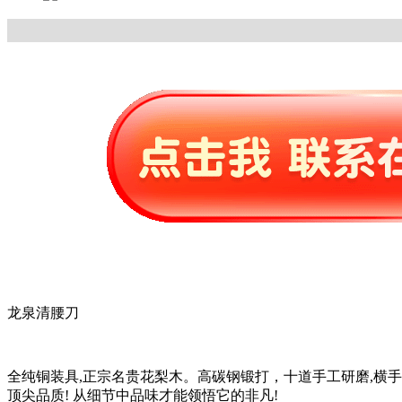
龙泉清腰刀
全纯铜装具,正宗名贵花梨木。高碳钢锻打，十道手工研磨,横手
顶尖品质! 从细节中品味才能领悟它的非凡!