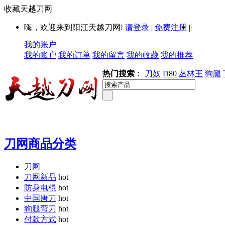
收藏天越刀网
|
嗨，欢迎来到阳江天越刀网!
请登录
|
免费注册
|
我的账户
我的账户
我的订单
我的留言
我的收藏
我的推荐
热门搜索
：
刀奴
D80
丛林王
狗腿
刀网商品分类
刀网
刀网新品
hot
防身电棍
hot
中国唐刀
hot
狗腿弯刀
hot
付款方式
hot