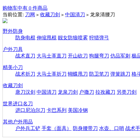
购物车中有 0 件商品
当前位置:
刀网
收藏刀剑
中国清刀
龙泉清腰刀
>
>
>
野外防身
防身电棍
伸缩甩棍
靓女防狼喷雾
狩猎弹弓
户外刀具
战术直刀
大马士革直刀
开山砍刀
狗腿弯刀
仿品军刺
极
精美小刀
战术折刀
大马士革折刀
蝴蝶甩刀
防卫笔刀
弹簧跳刀
格
收藏刀剑
唐刀汉剑
中国清刀
龙泉刀剑
户撒刀
拉孜藏刀
另类刀剑
世界进口名刀
进口尼泊尔刀
卡巴系列
美国冷钢
其他户外用品
户外兵工铲
手套（面具）
防身腰带刀
水壶、口哨
战术