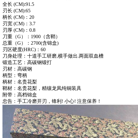
全长 (CM):91.5
刃长 (CM):65
柄长 (CM)：20
刃宽 (CM)：3.7
刃厚 (CM)：0.8
刀重（G）：1900（含鞘）
总重（G）：2700(含锦盒)
刃区硬度(HRC)：60
刀身处理：十道手工研磨,横手做出.两面双血槽
锻造工艺：高碳钢锻打
刃材：高碳钢
柄型：弯柄
柄材：名贵花梨
鞘材：名贵花梨，精镶龙凤纯铜装具
附带：高档锦盒
忠告：手工冷磨开刃，锋利! 小心! 注意保养！