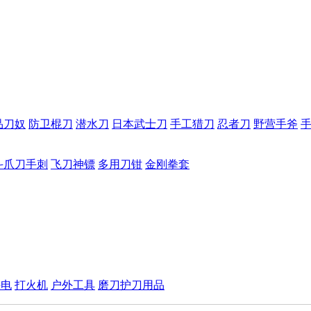
品刀奴
防卫棍刀
潜水刀
日本武士刀
手工猎刀
忍者刀
野营手斧
斗爪刀手刺
飞刀神镖
多用刀钳
金刚拳套
手电
打火机
户外工具
磨刀护刀用品