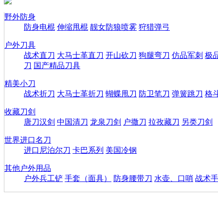
野外防身
防身电棍
伸缩甩棍
靓女防狼喷雾
狩猎弹弓
户外刀具
战术直刀
大马士革直刀
开山砍刀
狗腿弯刀
仿品军刺
极
刀
国产精品刀具
精美小刀
战术折刀
大马士革折刀
蝴蝶甩刀
防卫笔刀
弹簧跳刀
格
收藏刀剑
唐刀汉剑
中国清刀
龙泉刀剑
户撒刀
拉孜藏刀
另类刀剑
世界进口名刀
进口尼泊尔刀
卡巴系列
美国冷钢
其他户外用品
户外兵工铲
手套（面具）
防身腰带刀
水壶、口哨
战术