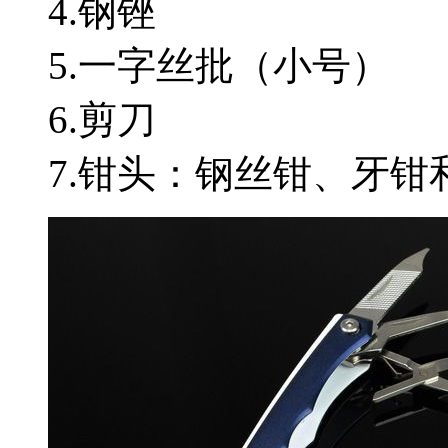
4.钢锉
5.一字丝批（小号）
6.剪刀
7.钳头：钢丝钳、牙钳