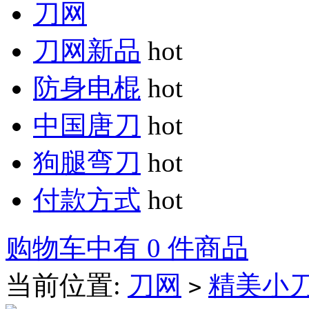
刀网
刀网新品
hot
防身电棍
hot
中国唐刀
hot
狗腿弯刀
hot
付款方式
hot
购物车中有 0 件商品
当前位置:
刀网
精美小
>