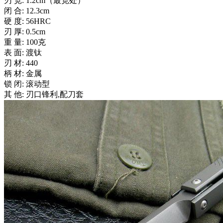
刃 宽: 1.2cm（最宽处）
闭 合: 12.3cm
硬 度: 56HRC
刃 厚: 0.5cm
重 量: 100克
表 面: 渡钛
刃 材: 440
柄 材: 金属
锁 闭: 滚动型
其 他: 刃口锋利,配刀套