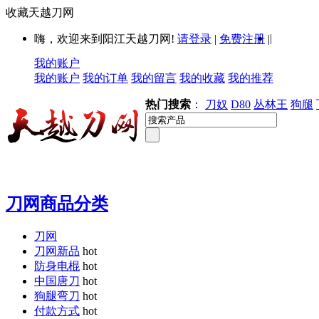
收藏天越刀网
|
嗨，欢迎来到阳江天越刀网!
请登录
|
免费注册
|
我的账户
我的账户
我的订单
我的留言
我的收藏
我的推荐
热门搜索
：
刀奴
D80
丛林王
狗腿
刀网商品分类
刀网
刀网新品
hot
防身电棍
hot
中国唐刀
hot
狗腿弯刀
hot
付款方式
hot