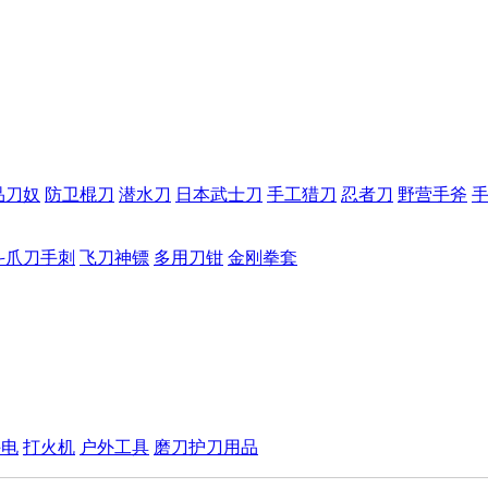
品刀奴
防卫棍刀
潜水刀
日本武士刀
手工猎刀
忍者刀
野营手斧
斗爪刀手刺
飞刀神镖
多用刀钳
金刚拳套
手电
打火机
户外工具
磨刀护刀用品