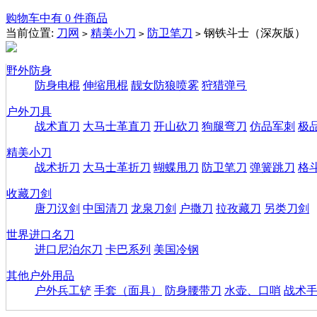
购物车中有 0 件商品
当前位置:
刀网
精美小刀
防卫笔刀
钢铁斗士（深灰版）
>
>
>
野外防身
防身电棍
伸缩甩棍
靓女防狼喷雾
狩猎弹弓
户外刀具
战术直刀
大马士革直刀
开山砍刀
狗腿弯刀
仿品军刺
极
精美小刀
战术折刀
大马士革折刀
蝴蝶甩刀
防卫笔刀
弹簧跳刀
格
收藏刀剑
唐刀汉剑
中国清刀
龙泉刀剑
户撒刀
拉孜藏刀
另类刀剑
世界进口名刀
进口尼泊尔刀
卡巴系列
美国冷钢
其他户外用品
户外兵工铲
手套（面具）
防身腰带刀
水壶、口哨
战术