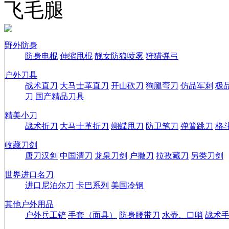
飞毛腿
野外防身
防身电棍
伸缩甩棍
靓女防狼喷雾
狩猎弹弓
户外刀具
战术直刀
大马士革直刀
开山砍刀
狗腿弯刀
仿品军刺
极
刀
国产精品刀具
精美小刀
战术折刀
大马士革折刀
蝴蝶甩刀
防卫笔刀
弹簧跳刀
格
收藏刀剑
唐刀汉剑
中国清刀
龙泉刀剑
户撒刀
拉孜藏刀
另类刀剑
世界进口名刀
进口尼泊尔刀
卡巴系列
美国冷钢
其他户外用品
户外兵工铲
手套（面具）
防身腰带刀
水壶、口哨
战术