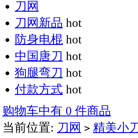
刀网
刀网新品
hot
防身电棍
hot
中国唐刀
hot
狗腿弯刀
hot
付款方式
hot
购物车中有 0 件商品
当前位置:
刀网
精美小
>