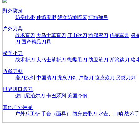
野外防身
防身电棍
伸缩甩棍
靓女防狼喷雾
狩猎弹弓
户外刀具
战术直刀
大马士革直刀
开山砍刀
狗腿弯刀
仿品军刺
极
刀
国产精品刀具
精美小刀
战术折刀
大马士革折刀
蝴蝶甩刀
防卫笔刀
弹簧跳刀
格
收藏刀剑
唐刀汉剑
中国清刀
龙泉刀剑
户撒刀
拉孜藏刀
另类刀剑
世界进口名刀
进口尼泊尔刀
卡巴系列
美国冷钢
其他户外用品
户外兵工铲
手套（面具）
防身腰带刀
水壶、口哨
战术