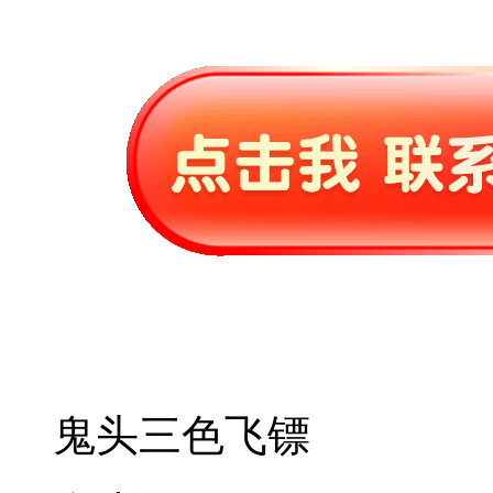
鬼头三色飞镖