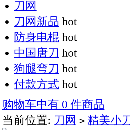
刀网
刀网新品
hot
防身电棍
hot
中国唐刀
hot
狗腿弯刀
hot
付款方式
hot
购物车中有 0 件商品
当前位置:
刀网
精美小
>