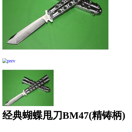
经典蝴蝶甩刀BM47(精铸柄)