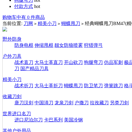
狗腿弯刀
hot
付款方式
hot
购物车中有 0 件商品
当前位置:
刀网
精美小刀
蝴蝶甩刀
经典蝴蝶甩刀BM47(精
>
>
>
野外防身
防身电棍
伸缩甩棍
靓女防狼喷雾
狩猎弹弓
户外刀具
战术直刀
大马士革直刀
开山砍刀
狗腿弯刀
仿品军刺
极
刀
国产精品刀具
精美小刀
战术折刀
大马士革折刀
蝴蝶甩刀
防卫笔刀
弹簧跳刀
格
收藏刀剑
唐刀汉剑
中国清刀
龙泉刀剑
户撒刀
拉孜藏刀
另类刀剑
世界进口名刀
进口尼泊尔刀
卡巴系列
美国冷钢
其他户外用品