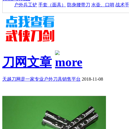
户外兵工铲
手套（面具）
防身腰带刀
水壶、口哨
战术
刀网文章
天越刀网是一家专业户外刀具销售平台
2018-11-08