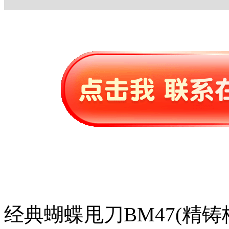
经典蝴蝶甩刀BM47(精铸