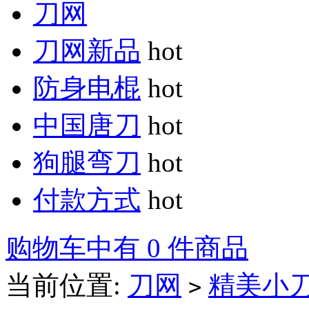
刀网
刀网新品
hot
防身电棍
hot
中国唐刀
hot
狗腿弯刀
hot
付款方式
hot
购物车中有 0 件商品
当前位置:
刀网
精美小
>