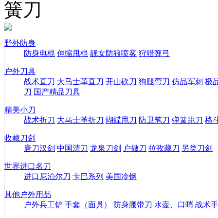
簧刀
野外防身
防身电棍
伸缩甩棍
靓女防狼喷雾
狩猎弹弓
户外刀具
战术直刀
大马士革直刀
开山砍刀
狗腿弯刀
仿品军刺
极
刀
国产精品刀具
精美小刀
战术折刀
大马士革折刀
蝴蝶甩刀
防卫笔刀
弹簧跳刀
格
收藏刀剑
唐刀汉剑
中国清刀
龙泉刀剑
户撒刀
拉孜藏刀
另类刀剑
世界进口名刀
进口尼泊尔刀
卡巴系列
美国冷钢
其他户外用品
户外兵工铲
手套（面具）
防身腰带刀
水壶、口哨
战术