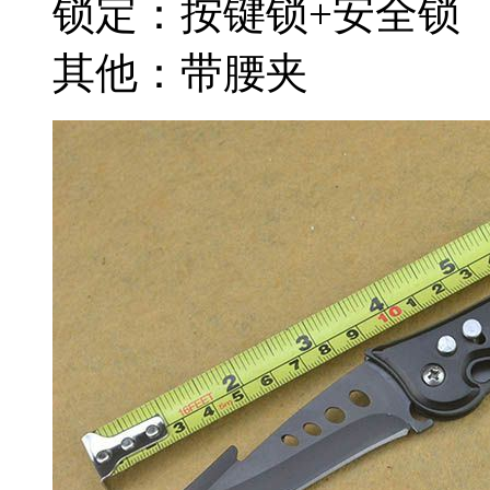
锁定：按键锁+安全锁
其他：带腰夹