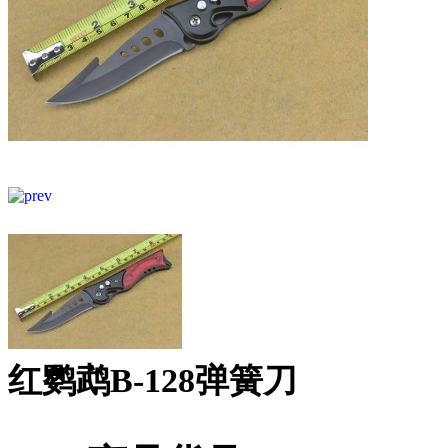
红鹦鹉B-128弹簧刀