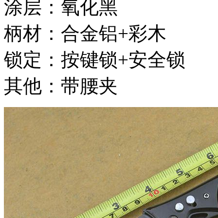
涂层：氧化黑
柄材：合金铝+彩木
锁定：按键锁+安全锁
其他：带腰夹