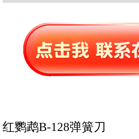
红鹦鹉B-128弹簧刀