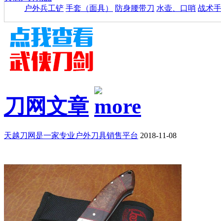
户外兵工铲
手套（面具）
防身腰带刀
水壶、口哨
战术
刀网文章
天越刀网是一家专业户外刀具销售平台
2018-11-08