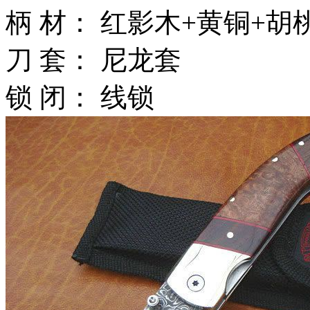
柄 材： 红影木+黄铜+胡
刀 套： 尼龙套
锁 闭： 线锁