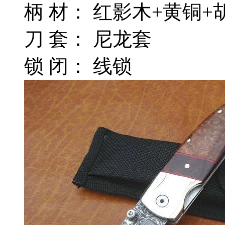
柄 材： 红影木+黄铜+
刀 套： 尼龙套
锁 闭： 线锁