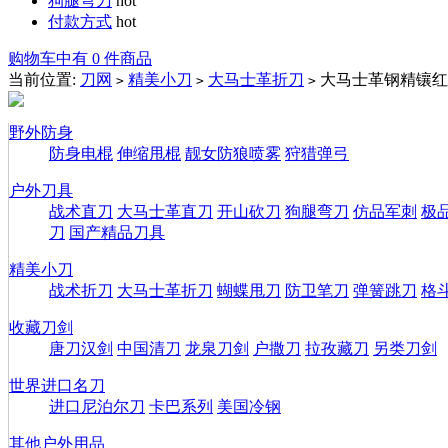
狗腿弯刀
hot
付款方式
hot
购物车中有 0 件商品
当前位置:
刀网
精美小刀
大马士革折刀
大马士革钢精镶红
>
>
>
野外防身
防身电棍
伸缩甩棍
靓女防狼喷雾
狩猎弹弓
户外刀具
战术直刀
大马士革直刀
开山砍刀
狗腿弯刀
仿品军刺
极
刀
国产精品刀具
精美小刀
战术折刀
大马士革折刀
蝴蝶甩刀
防卫笔刀
弹簧跳刀
格
收藏刀剑
唐刀汉剑
中国清刀
龙泉刀剑
户撒刀
拉孜藏刀
另类刀剑
世界进口名刀
进口尼泊尔刀
卡巴系列
美国冷钢
其他户外用品