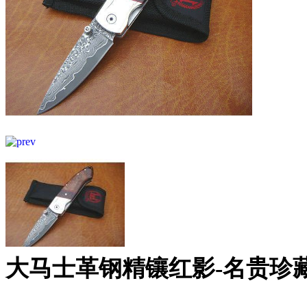
大马士革钢精镶红影-名贵珍