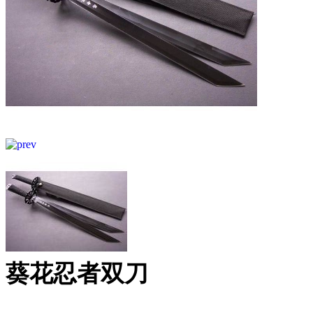
葵花忍者双刀