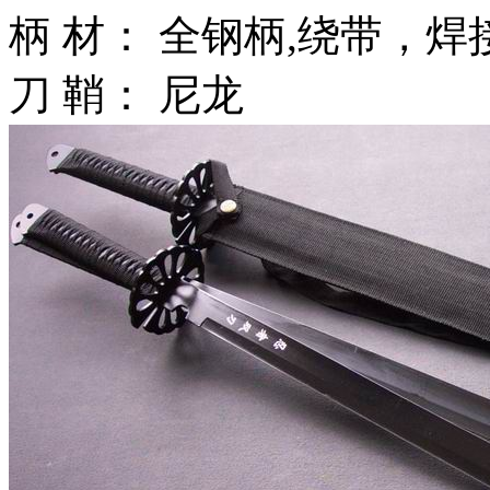
柄 材： 全钢柄,绕带，
刀 鞘： 尼龙