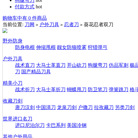
狗腿弯刀
hot
付款方式
hot
购物车中有 0 件商品
当前位置:
刀网
户外刀具
忍者刀
葵花忍者双刀
>
>
>
野外防身
防身电棍
伸缩甩棍
靓女防狼喷雾
狩猎弹弓
户外刀具
战术直刀
大马士革直刀
开山砍刀
狗腿弯刀
仿品军刺
极
刀
国产精品刀具
精美小刀
战术折刀
大马士革折刀
蝴蝶甩刀
防卫笔刀
弹簧跳刀
格
收藏刀剑
唐刀汉剑
中国清刀
龙泉刀剑
户撒刀
拉孜藏刀
另类刀剑
世界进口名刀
进口尼泊尔刀
卡巴系列
美国冷钢
其他户外用品