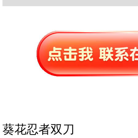
葵花忍者双刀