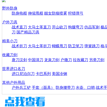
野外防身
防身电棍
伸缩甩棍
靓女防狼喷雾
狩猎弹弓
户外刀具
战术直刀
大马士革直刀
开山砍刀
狗腿弯刀
仿品军刺
极
刀
国产精品刀具
精美小刀
战术折刀
大马士革折刀
蝴蝶甩刀
防卫笔刀
弹簧跳刀
格
收藏刀剑
唐刀汉剑
中国清刀
龙泉刀剑
户撒刀
拉孜藏刀
另类刀剑
世界进口名刀
进口尼泊尔刀
卡巴系列
美国冷钢
其他户外用品
户外兵工铲
手套（面具）
防身腰带刀
水壶、口哨
战术