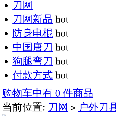
刀网
刀网新品
hot
防身电棍
hot
中国唐刀
hot
狗腿弯刀
hot
付款方式
hot
购物车中有 0 件商品
当前位置:
刀网
户外刀
>