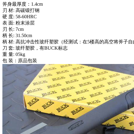
斧身最厚度：1.4cm
刃 材: 高碳锻打钢
硬 度: 58-60HRC
表 面: 粉末涂层
刃 长: 7cm
柄 长: 31.50cm
柄 材: 高抗冲击性玻纤塑胶（经测试：在5楼高的高空将斧子
刀 套: 玻纤塑胶，有BUCK标志
重 量: 05kg
包 装：原品包装