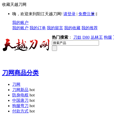
收藏天越刀网
|
嗨，欢迎来到阳江天越刀网!
请登录
|
免费注册
|
我的账户
我的账户
我的订单
我的留言
我的收藏
我的推荐
热门搜索
：
刀奴
D80
丛林王
狗腿
刀网商品分类
刀网
刀网新品
hot
防身电棍
hot
中国唐刀
hot
狗腿弯刀
hot
付款方式
hot