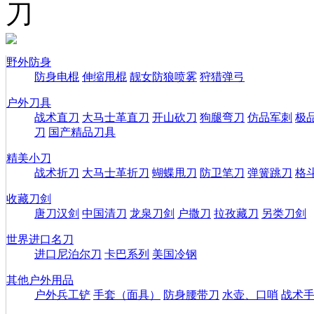
刀
野外防身
防身电棍
伸缩甩棍
靓女防狼喷雾
狩猎弹弓
户外刀具
战术直刀
大马士革直刀
开山砍刀
狗腿弯刀
仿品军刺
极
刀
国产精品刀具
精美小刀
战术折刀
大马士革折刀
蝴蝶甩刀
防卫笔刀
弹簧跳刀
格
收藏刀剑
唐刀汉剑
中国清刀
龙泉刀剑
户撒刀
拉孜藏刀
另类刀剑
世界进口名刀
进口尼泊尔刀
卡巴系列
美国冷钢
其他户外用品
户外兵工铲
手套（面具）
防身腰带刀
水壶、口哨
战术