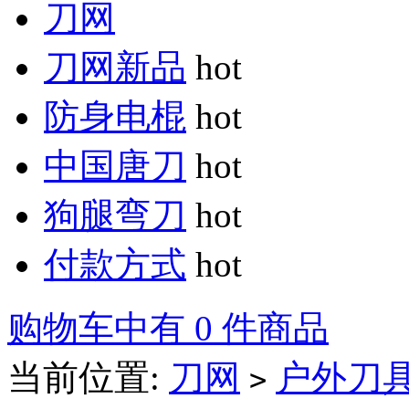
刀网
刀网新品
hot
防身电棍
hot
中国唐刀
hot
狗腿弯刀
hot
付款方式
hot
购物车中有 0 件商品
当前位置:
刀网
户外刀
>