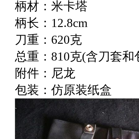
柄材：米卡塔
柄长：12.8cm
刀重：620克
总重：810克(含刀套和
附件：尼龙
包装：仿原装纸盒