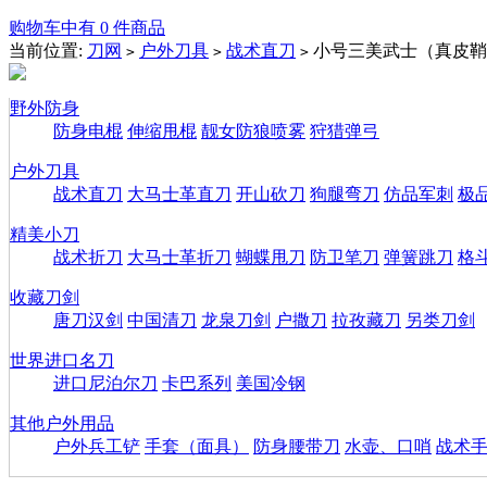
购物车中有 0 件商品
当前位置:
刀网
户外刀具
战术直刀
小号三美武士（真皮鞘
>
>
>
野外防身
防身电棍
伸缩甩棍
靓女防狼喷雾
狩猎弹弓
户外刀具
战术直刀
大马士革直刀
开山砍刀
狗腿弯刀
仿品军刺
极
精美小刀
战术折刀
大马士革折刀
蝴蝶甩刀
防卫笔刀
弹簧跳刀
格
收藏刀剑
唐刀汉剑
中国清刀
龙泉刀剑
户撒刀
拉孜藏刀
另类刀剑
世界进口名刀
进口尼泊尔刀
卡巴系列
美国冷钢
其他户外用品
户外兵工铲
手套（面具）
防身腰带刀
水壶、口哨
战术