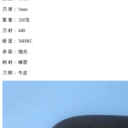
刃 厚： 5mm
重 量： 320克
刃 材： 440
硬 度： 56HRC
表 面： 抛光
柄 材： 橡塑
刀 鞘： 牛皮