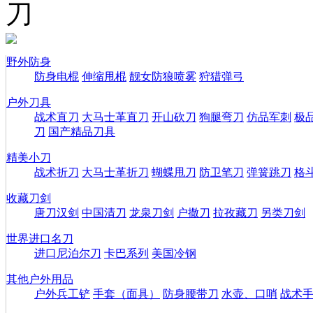
刀
野外防身
防身电棍
伸缩甩棍
靓女防狼喷雾
狩猎弹弓
户外刀具
战术直刀
大马士革直刀
开山砍刀
狗腿弯刀
仿品军刺
极
刀
国产精品刀具
精美小刀
战术折刀
大马士革折刀
蝴蝶甩刀
防卫笔刀
弹簧跳刀
格
收藏刀剑
唐刀汉剑
中国清刀
龙泉刀剑
户撒刀
拉孜藏刀
另类刀剑
世界进口名刀
进口尼泊尔刀
卡巴系列
美国冷钢
其他户外用品
户外兵工铲
手套（面具）
防身腰带刀
水壶、口哨
战术