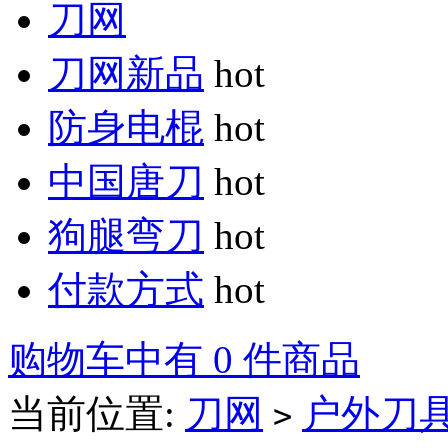
刀网
刀网新品
hot
防身电棍
hot
中国唐刀
hot
狗腿弯刀
hot
付款方式
hot
购物车中有 0 件商品
当前位置:
刀网
户外刀
>