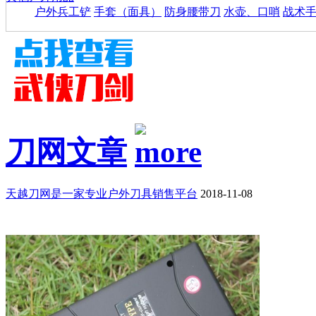
户外兵工铲
手套（面具）
防身腰带刀
水壶、口哨
战术
刀网文章
天越刀网是一家专业户外刀具销售平台
2018-11-08