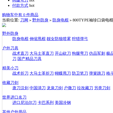
狗腿弯刀
hot
付款方式
hot
购物车中有 0 件商品
当前位置:
刀网
野外防身
防身电棍
800TYPE袖珍口袋电
>
>
>
野外防身
防身电棍
伸缩甩棍
靓女防狼喷雾
狩猎弹弓
户外刀具
战术直刀
大马士革直刀
开山砍刀
狗腿弯刀
仿品军刺
极
刀
国产精品刀具
精美小刀
战术折刀
大马士革折刀
蝴蝶甩刀
防卫笔刀
弹簧跳刀
格
收藏刀剑
唐刀汉剑
中国清刀
龙泉刀剑
户撒刀
拉孜藏刀
另类刀剑
世界进口名刀
进口尼泊尔刀
卡巴系列
美国冷钢
其他户外用品