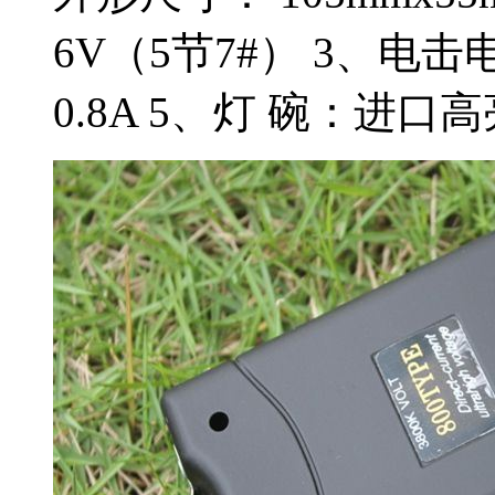
6V（5节7#） 3、电击
0.8A 5、灯 碗：进口