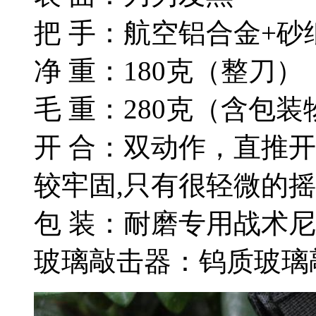
把 手：航空铝合金+砂
净 重：180克（整刀）
毛 重：280克（含包装
开 合：双动作，直推
较牢固,只有很轻微的摇
包 装：耐磨专用战术
玻璃敲击器：钨质玻璃