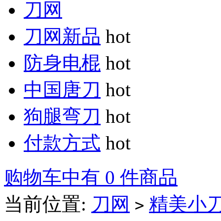
刀网
刀网新品
hot
防身电棍
hot
中国唐刀
hot
狗腿弯刀
hot
付款方式
hot
购物车中有 0 件商品
当前位置:
刀网
精美小
>