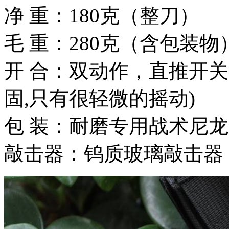
净 重：180克（整刀）
毛 重：280克（含包装物
开 合：双动作，直推开
固,只有很轻微的摇动)
包 装：耐磨专用战术尼
敲击器：钨质玻璃敲击器