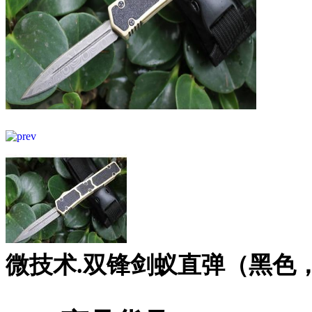
微技术.双锋剑蚁直弹（黑色