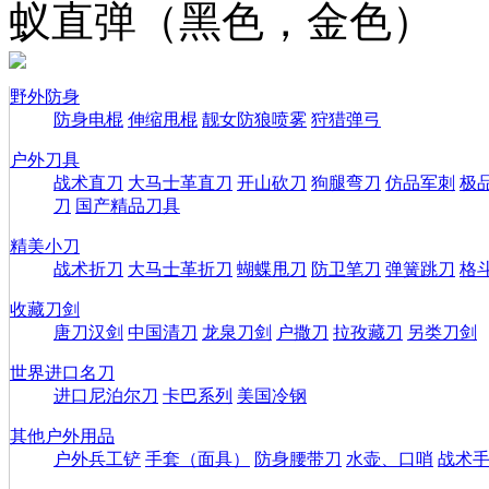
蚁直弹（黑色，金色）
野外防身
防身电棍
伸缩甩棍
靓女防狼喷雾
狩猎弹弓
户外刀具
战术直刀
大马士革直刀
开山砍刀
狗腿弯刀
仿品军刺
极
刀
国产精品刀具
精美小刀
战术折刀
大马士革折刀
蝴蝶甩刀
防卫笔刀
弹簧跳刀
格
收藏刀剑
唐刀汉剑
中国清刀
龙泉刀剑
户撒刀
拉孜藏刀
另类刀剑
世界进口名刀
进口尼泊尔刀
卡巴系列
美国冷钢
其他户外用品
户外兵工铲
手套（面具）
防身腰带刀
水壶、口哨
战术